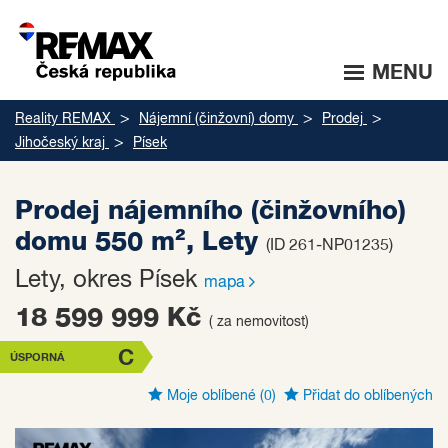
MENU
Reality REMAX
Nájemní (činžovní) domy
Prodej
Jihočeský kraj
Písek
Prodej nájemního (činžovního)
domu 550 m², Lety
(ID 261-NP01235)
Lety, okres Písek
mapa
18 599 999 Kč
( za nemovitost)
C
ÚSPORNÁ
Moje oblíbené
(0)
Přidat do oblíbených