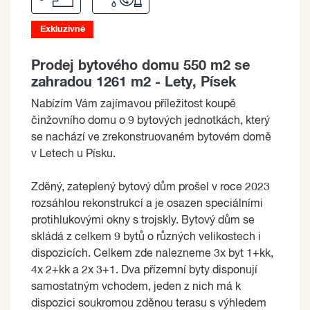
Exkluzivně
Prodej bytového domu 550 m2 se
zahradou 1261 m2 - Lety, Písek
Nabízím Vám zajímavou příležitost koupě
činžovního domu o 9 bytových jednotkách, který
se nachází ve zrekonstruovaném bytovém domě
v Letech u Písku.
Zděný, zateplený bytový dům prošel v roce 2023
rozsáhlou rekonstrukcí a je osazen speciálními
protihlukovými okny s trojskly. Bytový dům se
skládá z celkem 9 bytů o různých velikostech i
dispozicích. Celkem zde nalezneme 3x byt 1+kk,
4x 2+kk a 2x 3+1. Dva přízemní byty disponují
samostatným vchodem, jeden z nich má k
dispozici soukromou zděnou terasu s výhledem