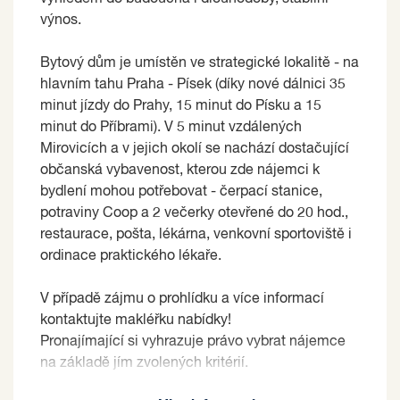
výnos.
Bytový dům je umístěn ve strategické lokalitě - na
hlavním tahu Praha - Písek (díky nové dálnici 35
minut jízdy do Prahy, 15 minut do Písku a 15
minut do Příbrami). V 5 minut vzdálených
Mirovicích a v jejich okolí se nachází dostačující
občanská vybavenost, kterou zde nájemci k
bydlení mohou potřebovat - čerpací stanice,
potraviny Coop a 2 večerky otevřené do 20 hod.,
restaurace, pošta, lékárna, venkovní sportoviště i
ordinace praktického lékaře.
V případě zájmu o prohlídku a více informací
kontaktujte makléřku nabídky!
Pronajímající si vyhrazuje právo vybrat nájemce
na základě jím zvolených kritérií.
Prodávající si vyhrazuje právo vybrat kupujícího