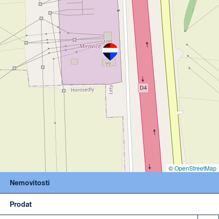
©
OpenStreetMap
Nemovitosti
Prodat