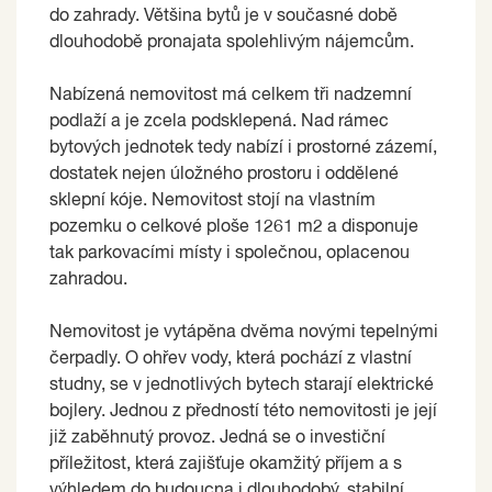
do zahrady. Většina bytů je v současné době
dlouhodobě pronajata spolehlivým nájemcům.
Nabízená nemovitost má celkem tři nadzemní
podlaží a je zcela podsklepená. Nad rámec
bytových jednotek tedy nabízí i prostorné zázemí,
dostatek nejen úložného prostoru i oddělené
sklepní kóje. Nemovitost stojí na vlastním
pozemku o celkové ploše 1261 m2 a disponuje
tak parkovacími místy i společnou, oplacenou
zahradou.
Nemovitost je vytápěna dvěma novými tepelnými
čerpadly. O ohřev vody, která pochází z vlastní
studny, se v jednotlivých bytech starají elektrické
bojlery. Jednou z předností této nemovitosti je její
již zaběhnutý provoz. Jedná se o investiční
příležitost, která zajišťuje okamžitý příjem a s
výhledem do budoucna i dlouhodobý, stabilní