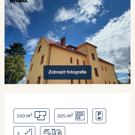
Zobrazit
fotografie
2
2
550 m
225 m
3