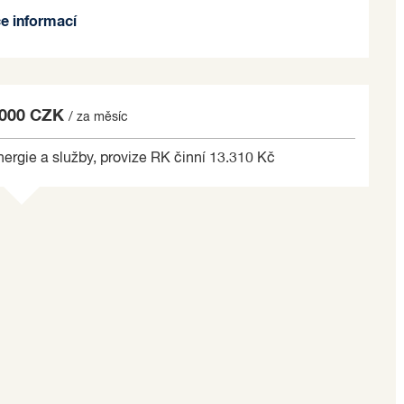
ská vybavenost.
ce informací
a, vytápění, vodné - stočné, internet) ve výši 2.500
e na základě jím zvolených kritérií.
 000 CZK
/ za měsíc
nergie a služby, provize RK činní 13.310 Kč