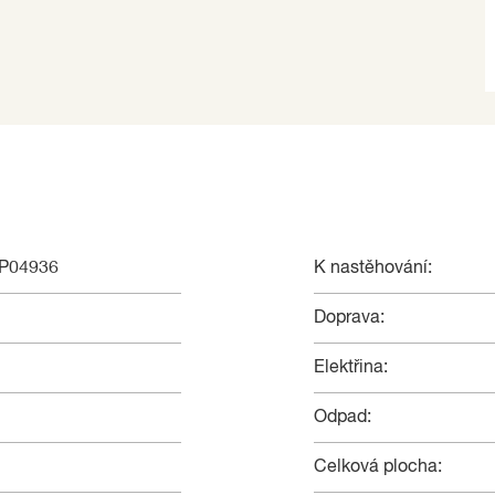
NP04936
K nastěhování:
Doprava:
Elektřina:
Odpad:
Celková plocha: