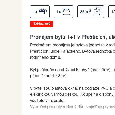
2
1x
1x
33 m
1
Exkluzivně
Pronájem bytu 1+1 v Přešticích, ul
Předmětem pronájmu je bytová jednotka v rod
Přešticích, ulice Palackého. Bytová jednotka 
rodinného domu.
Byt je členěn na obývací kuchyň (cca 13m²), p
předsíňkou (1,43m²).
V bytě jsou plastová okna, na podlaze PVC a 
elektrickou varnou deskou. Koupelna disponu
viz. foto v inzerátu.
Vytápění pro celý rodinný dům zajišťuje plynový