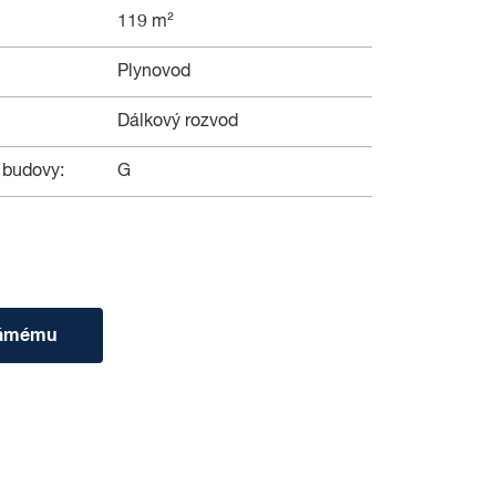
119 m²
Plynovod
Dálkový rozvod
 budovy:
G
námému