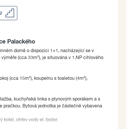
/2
ice Palackého
inném domě o dispozici 1+1, nacházející se v
o výměře (cca 33m²), je situována v 1.NP cihlového
okoj (cca 15m²), koupelnu s toaletou (4m²),
dlažba, kuchyňská linka s plynovým sporákem a s
je pračkou. Bytová jednotka je částečně vybavena
 kotel, ohřev vody el. bojler.