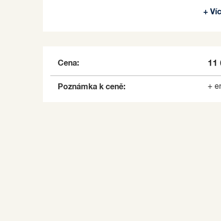
V bezprostřední blízkosti je maximální občan
+ Ví
Měsíční nájemné je 11.000 Kč. Služby (elektřin
Kč. Vratná jistota ve výši 22.000 Kč.
Pronajímající si vyhrazuje právo vybrat nájemc
Cena:
11
Poznámka k ceně:
+ e