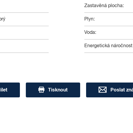
Zastavěná plocha:
brý
Plyn:
Voda:
Energetická náročnost
ílet
Tisknout
Poslat z