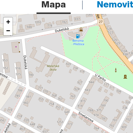
Mapa
Nemovito
+
−