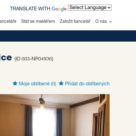
TRANSLATE WITH
Powered by
anceláře
Stát se makléřem
Založit kancelář
O nás
tice
(ID 003-NP04936)
Moje oblíbené
(0)
Přidat do oblíbených