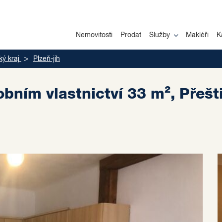
Nemovitosti
Prodat
Služby
Makléři
K
ký kraj
Plzeň-jih
bním vlastnictví 33 m², Přeš