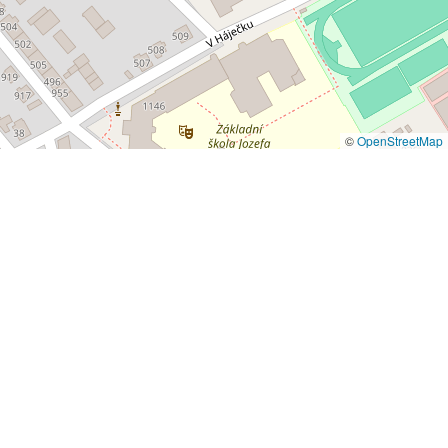
©
OpenStreetMap