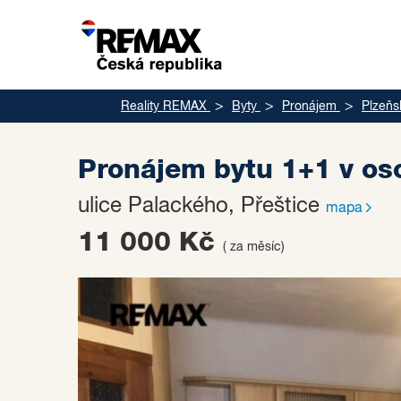
Reality REMAX
Byty
Pronájem
Plzeňs
Pronájem bytu 1+1 v oso
ulice Palackého, Přeštice
mapa
11 000 Kč
( za měsíc)