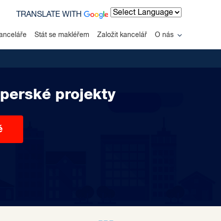
TRANSLATE WITH
Powered by
anceláře
Stát se makléřem
Založit kancelář
O nás
perské projekty
ě