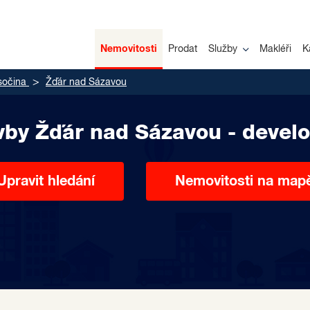
Nemovitosti
Prodat
Služby
Makléři
K
sočina
Žďár nad Sázavou
vby Žďár nad Sázavou - develo
Upravit hledání
Nemovitosti na map