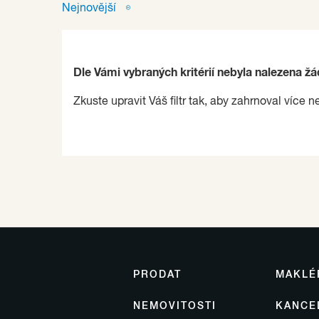
Nejnovější
Dle Vámi vybraných kritérií nebyla nalezena ž
Zkuste upravit Váš filtr tak, aby zahrnoval více n
PRODAT
MAKLÉ
NEMOVITOSTI
KANCE