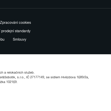
Zpracování cookies
í prodejní standardy
ebu
Smlouvy
ích a relokačních služeb.
&Sobotik, s.r.o., IČ 27177149, se sídlem Hvězdova 1689/2a,
ožka 102169.