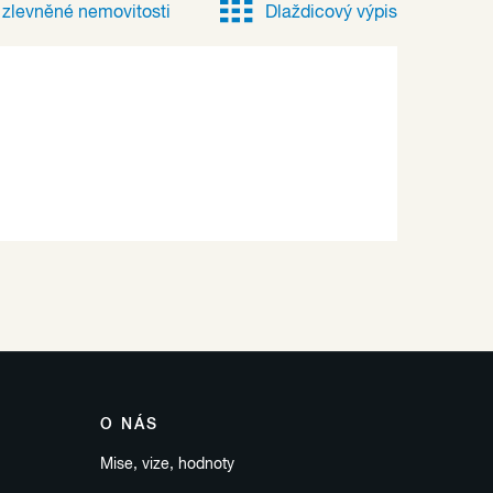
e
zlevněné
nemovitosti
Dlaždicový výpis
O NÁS
Mise, vize, hodnoty