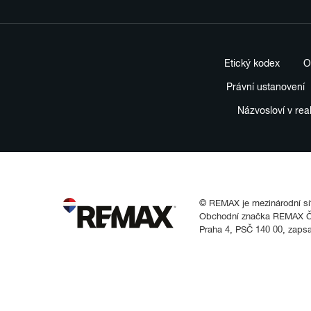
Etický kodex
O
Právní ustanovení
Názvosloví v rea
© REMAX je mezinárodní síť 
Obchodní značka REMAX Čes
Praha 4, PSČ 140 00, zaps