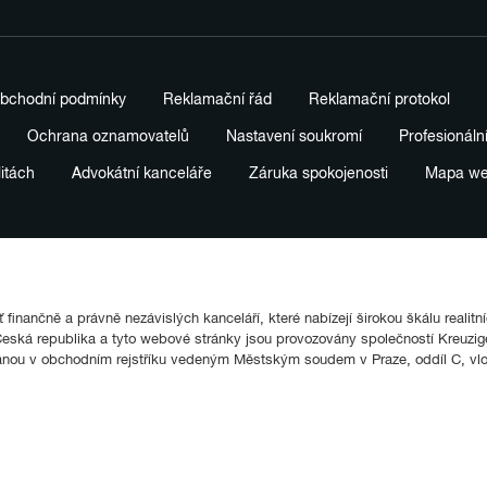
bchodní podmínky
Reklamační řád
Reklamační protokol
Ochrana oznamovatelů
Nastavení soukromí
Profesionáln
litách
Advokátní kanceláře
Záruka spokojenosti
Mapa w
finančně a právně nezávislých kanceláří, které nabízejí širokou škálu realitn
ká republika a tyto webové stránky jsou provozovány společností Kreuziger
anou v obchodním rejstříku vedeným Městským soudem v Praze, oddíl C, vl