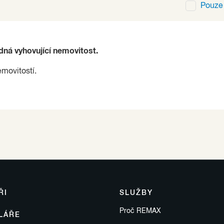
Pouz
ádná vyhovující nemovitost.
emovitostí.
ŘI
SLUŽBY
Proč REMAX
LÁŘE