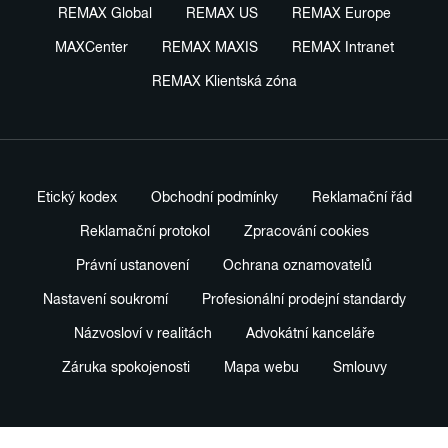
REMAX Global
REMAX US
REMAX Europe
MAXCenter
REMAX MAXIS
REMAX Intranet
REMAX Klientská zóna
Etický kodex
Obchodní podmínky
Reklamační řád
Reklamační protokol
Zpracování cookies
Právní ustanovení
Ochrana oznamovatelů
Nastavení soukromí
Profesionální prodejní standardy
Názvosloví v realitách
Advokátní kanceláře
Záruka spokojenosti
Mapa webu
Smlouvy