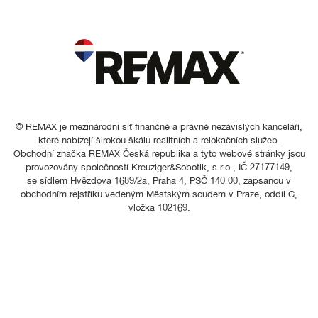
© REMAX je mezinárodní síť finančně a právně nezávislých kanceláří,
které nabízejí širokou škálu realitních a relokačních služeb.
Obchodní značka REMAX Česká republika a tyto webové stránky jsou
provozovány společností Kreuziger&Sobotik, s.r.o., IČ 27177149,
se sídlem Hvězdova 1689/2a, Praha 4, PSČ 140 00, zapsanou v
obchodním rejstříku vedeným Městským soudem v Praze, oddíl C,
vložka 102169.