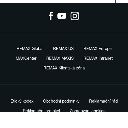
REMAX Global
REMAX US
REMAX Europe
MAXCenter
REMAX MAXIS
REMAX Intranet
REMAX Klientská zóna
Etický kodex
Obchodní podmínky
Reklamační řád
Reklamační protokol
Zpracování cookies
Právní ustanovení
Ochrana oznamovatelů