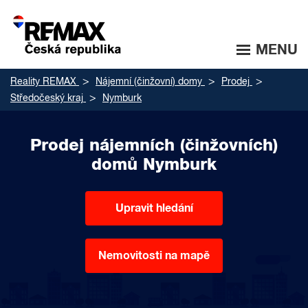
MENU
Reality REMAX
Nájemní (činžovní) domy
Prodej
Středočeský kraj
Nymburk
Prodej nájemních (činžovních)
domů Nymburk
Upravit hledání
Nemovitosti na mapě