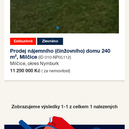
Exkluzivně
Zlevněno
Prodej nájemního (činžovního) domu 240
m², Milčice
(ID 010-NP05112)
Milčice, okres Nymburk
11 290 000 Kč
( za nemovitost)
Zobrazujeme výsledky 1-1 z celkem
1
nalezených