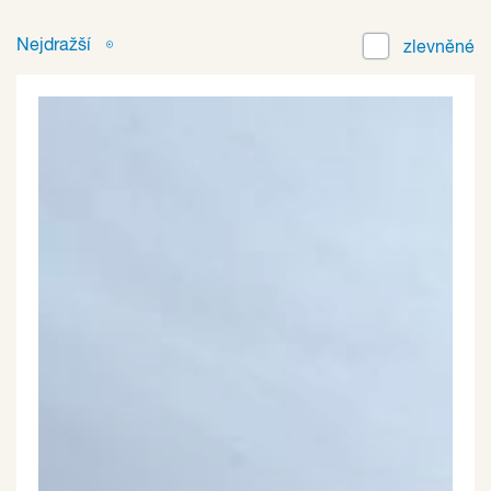
Nejdražší
zlevněné