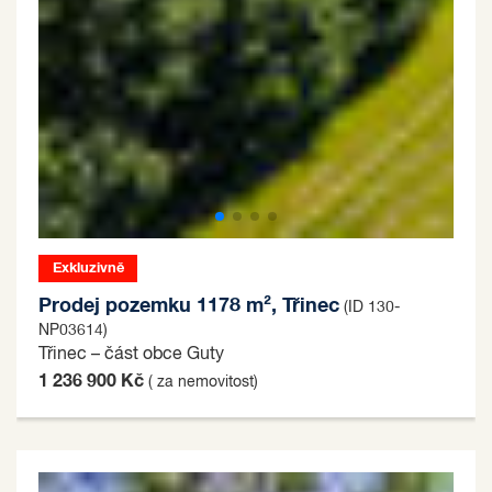
Exkluzivně
Prodej pozemku 1178 m², Třinec
(ID 130-
NP03614)
Třinec – část obce Guty
1 236 900 Kč
( za nemovitost)