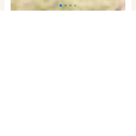
Exkluzivně
Prodej domu 220 m², Šilheřovice
(ID 130-
NP03611)
ulice Za Farou, Šilheřovice
9 790 000 Kč
( za nemovitost)