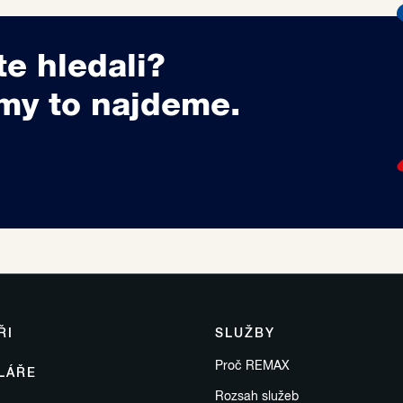
te hledali?
my to najdeme.
ŘI
SLUŽBY
Proč REMAX
LÁŘE
Rozsah služeb