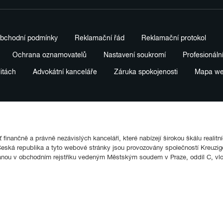
bchodní podmínky
Reklamační řád
Reklamační protokol
Ochrana oznamovatelů
Nastavení soukromí
Profesionáln
litách
Advokátní kanceláře
Záruka spokojenosti
Mapa w
finančně a právně nezávislých kanceláří, které nabízejí širokou škálu realitn
ká republika a tyto webové stránky jsou provozovány společností Kreuziger
anou v obchodním rejstříku vedeným Městským soudem v Praze, oddíl C, vl