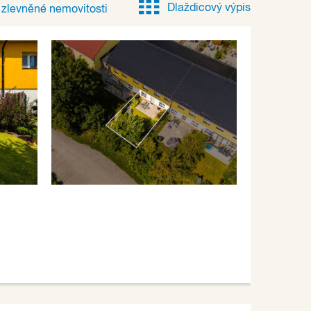
Dlaždicový výpis
e
zlevněné
nemovitosti