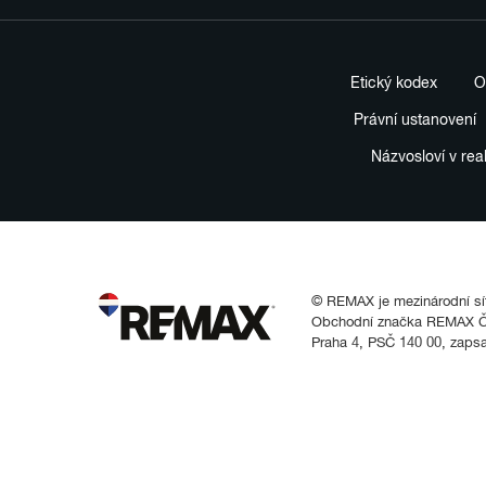
Etický kodex
O
Právní ustanovení
Názvosloví v rea
© REMAX je mezinárodní síť 
Obchodní značka REMAX Čes
Praha 4, PSČ 140 00, zaps