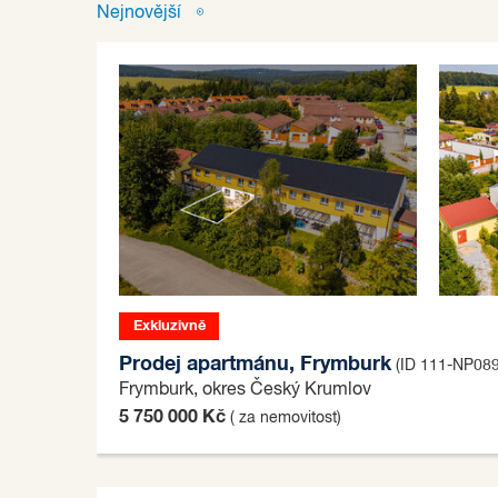
Nejnovější
Exkluzivně
Prodej apartmánu, Frymburk
(ID 111-NP089
Frymburk, okres Český Krumlov
5 750 000 Kč
( za nemovitost)