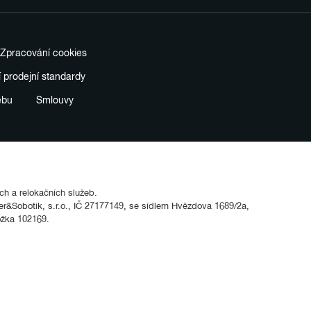
Zpracování cookies
í prodejní standardy
ebu
Smlouvy
ích a relokačních služeb.
&Sobotik, s.r.o., IČ 27177149, se sídlem Hvězdova 1689/2a,
ožka 102169.