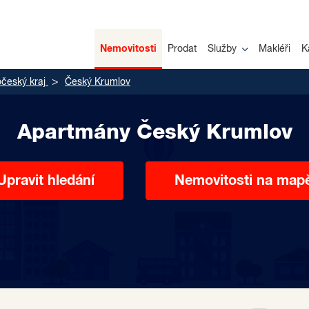
Nemovitosti
Prodat
Služby
Makléři
K
očeský kraj
Český Krumlov
Apartmány Český Krumlov
Upravit hledání
Nemovitosti na map