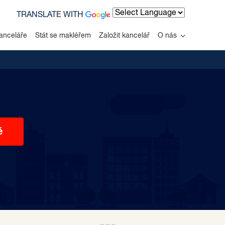
TRANSLATE WITH
Powered by
anceláře
Stát se makléřem
Založit kancelář
O nás
ě