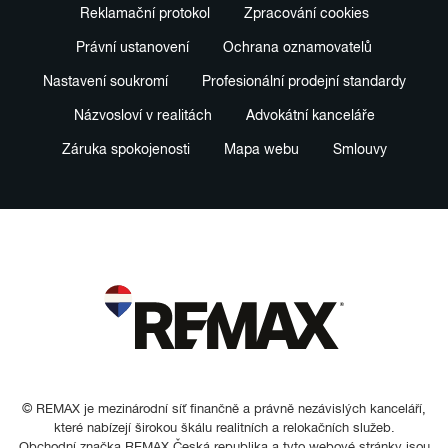
Reklamační protokol
Zpracování cookies
Právní ustanovení
Ochrana oznamovatelů
Nastavení soukromí
Profesionální prodejní standardy
Názvosloví v realitách
Advokátní kanceláře
Záruka spokojenosti
Mapa webu
Smlouvy
© REMAX je mezinárodní síť finančně a právně nezávislých kanceláří,
které nabízejí širokou škálu realitních a relokačních služeb.
Obchodní značka REMAX Česká republika a tyto webové stránky jsou