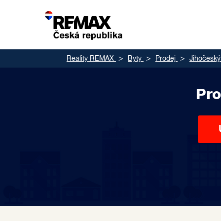
Reality REMAX
Byty
Prodej
Jihočeský
Pro