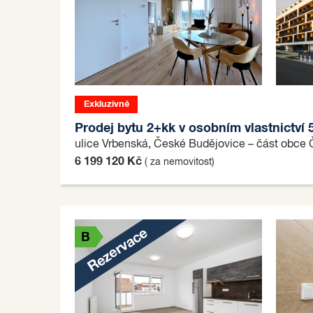
Exkluzivně
B
Prodej bytu 2+kk v osobním vlastnictví
ulice Vrbenská, České Budějovice – část obce
6 199 120 Kč
( za nemovitost)
Rezervace
B