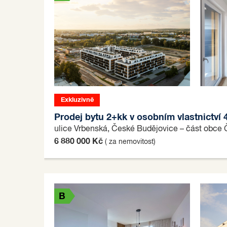
Exkluzivně
B
Prodej bytu 2+kk v osobním vlastnictví
ulice Vrbenská, České Budějovice – část obce
6 880 000 Kč
( za nemovitost)
B