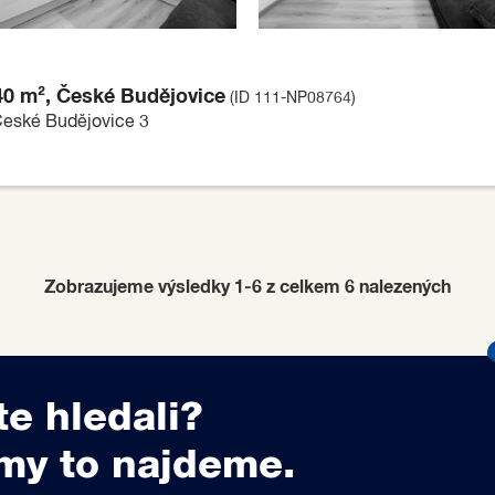
 40 m², České Budějovice
(ID 111-NP08764)
České Budějovice 3
Zobrazujeme výsledky 1-6 z celkem
6
nalezených
te hledali?
my to najdeme.