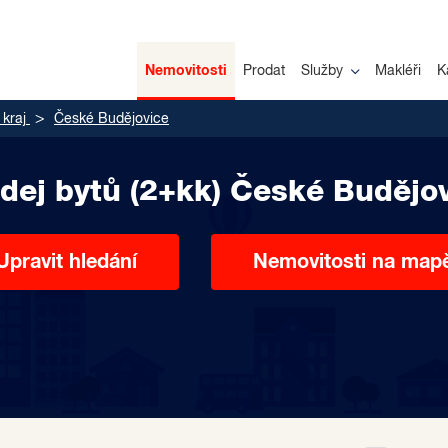
Nemovitosti
Prodat
Služby
Makléři
K
 kraj
České Budějovice
dej bytů (2+kk) České Budějo
Upravit hledání
Nemovitosti na map