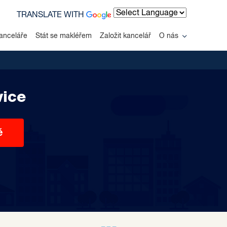
TRANSLATE WITH
Powered by
anceláře
Stát se makléřem
Založit kancelář
O nás
vice
ě