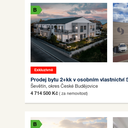
B
Exkluzivně
B
Prodej bytu 2+kk v osobním vlastnictví 
Ševětín, okres České Budějovice
4 714 500 Kč
( za nemovitost)
B