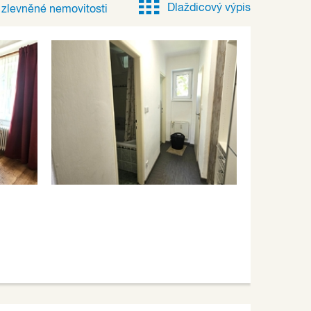
Dlaždicový výpis
e
zlevněné
nemovitosti