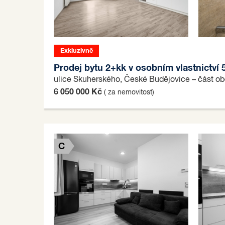
Exkluzivně
Rezervace
B
Prodej bytu 2+kk v osobním vlastnictví
ulice Skuherského, České Budějovice – část o
6 050 000 Kč
( za nemovitost)
C