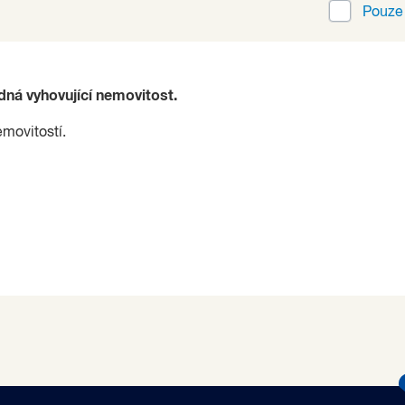
Pouz
ádná vyhovující nemovitost.
emovitostí.