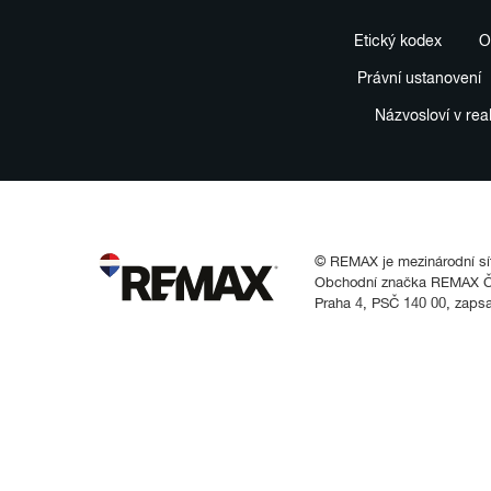
Etický kodex
O
Právní ustanovení
Názvosloví v rea
© REMAX je mezinárodní síť 
Obchodní značka REMAX Čes
Praha 4, PSČ 140 00, zaps