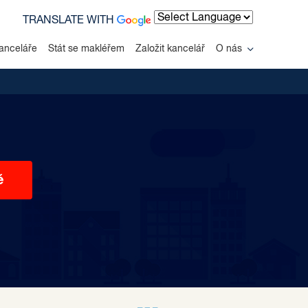
TRANSLATE WITH
Powered by
anceláře
Stát se makléřem
Založit kancelář
O nás
ě