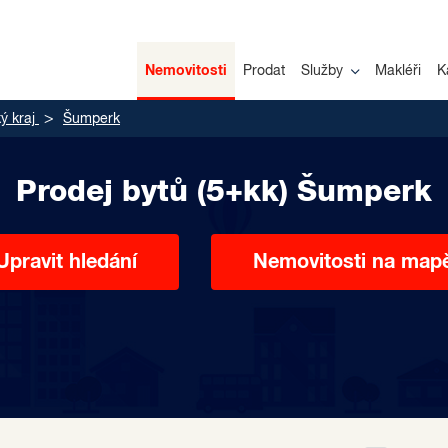
Nemovitosti
Prodat
Služby
Makléři
K
 kraj
Šumperk
Prodej bytů (5+kk) Šumperk
Upravit hledání
Nemovitosti na map