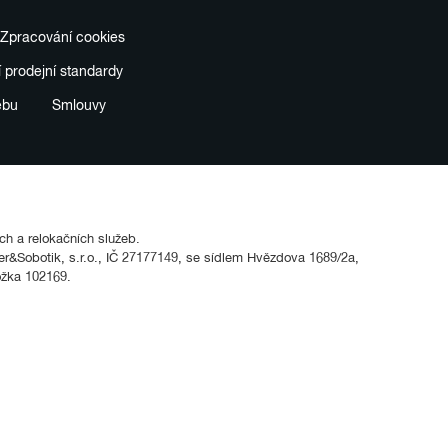
Zpracování cookies
í prodejní standardy
ebu
Smlouvy
ích a relokačních služeb.
&Sobotik, s.r.o., IČ 27177149, se sídlem Hvězdova 1689/2a,
ožka 102169.