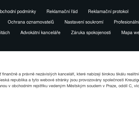
bchodní podmínky
Reklamační řád
Reklamační protokol
Ochrana oznamovatelů
Nastavení soukromí
Profesionáln
litách
Advokátní kanceláře
Záruka spokojenosti
Mapa w
finančně a právně nezávislých kanceláří, které nabízejí širokou škálu realitn
ká republika a tyto webové stránky jsou provozovány společností Kreuziger
anou v obchodním rejstříku vedeným Městským soudem v Praze, oddíl C, vl