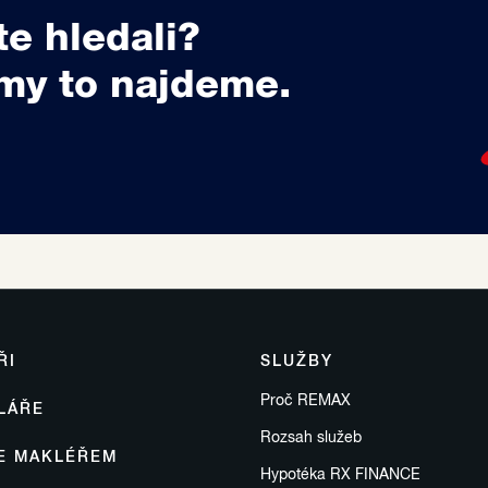
te hledali?
my to najdeme.
ŘI
SLUŽBY
Proč REMAX
LÁŘE
Rozsah služeb
SE MAKLÉŘEM
Hypotéka RX FINANCE