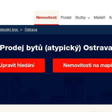
Nemovitosti
Prodat
Služby
Makléři
K
lezský kraj
Ostrava
Prodej bytů (atypický) Ostrav
Upravit hledání
Nemovitosti na map