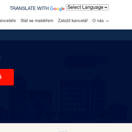
TRANSLATE WITH
Powered by
anceláře
Stát se makléřem
Založit kancelář
O nás
a
ě