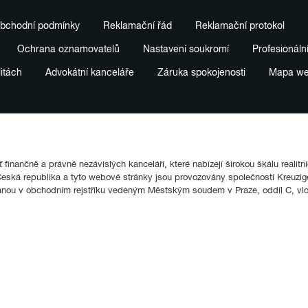
bchodní podmínky
Reklamační řád
Reklamační protokol
Ochrana oznamovatelů
Nastavení soukromí
Profesionáln
litách
Advokátní kanceláře
Záruka spokojenosti
Mapa w
finančně a právně nezávislých kanceláří, které nabízejí širokou škálu realitn
ká republika a tyto webové stránky jsou provozovány společností Kreuziger
anou v obchodním rejstříku vedeným Městským soudem v Praze, oddíl C, vl