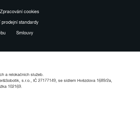
Zpracování cookies
í prodejní standardy
ebu
Smlouvy
ích a relokačních služeb.
&Sobotik, s.r.o., IČ 27177149, se sídlem Hvězdova 1689/2a,
ožka 102169.