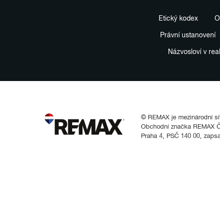
Etický kodex
O
Právní ustanovení
Názvosloví v rea
© REMAX je mezinárodní síť 
Obchodní značka REMAX Čes
Praha 4, PSČ 140 00, zaps