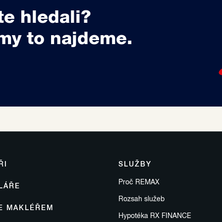
te hledali?
my to najdeme.
ŘI
SLUŽBY
Proč REMAX
LÁŘE
Rozsah služeb
SE MAKLÉŘEM
Hypotéka RX FINANCE