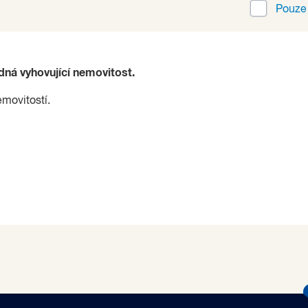
Pouz
ádná vyhovující nemovitost.
emovitostí.