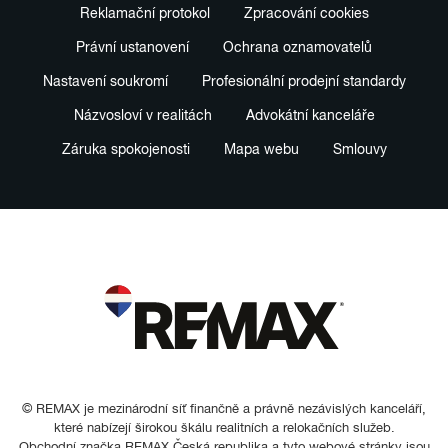
Reklamační protokol
Zpracování cookies
Právní ustanovení
Ochrana oznamovatelů
Nastavení soukromí
Profesionální prodejní standardy
Názvosloví v realitách
Advokátní kanceláře
Záruka spokojenosti
Mapa webu
Smlouvy
© REMAX je mezinárodní síť finančně a právně nezávislých kanceláří,
které nabízejí širokou škálu realitních a relokačních služeb.
Obchodní značka REMAX Česká republika a tyto webové stránky jsou