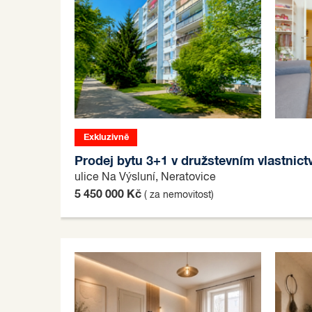
Exkluzivně
Prodej bytu 3+1 v družstevním vlastnict
ulice Na Výsluní, Neratovice
5 450 000 Kč
( za nemovitost)