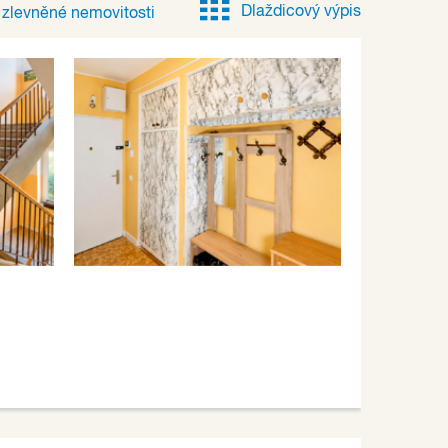
Dlaždicový výpis
e
zlevněné
nemovitosti