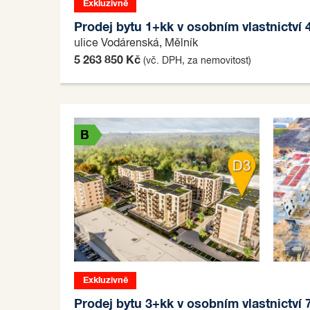
Exkluzivně
B
Prodej bytu 1+kk v osobním vlastnictví 
ulice Vodárenská, Mělník
5 263 850 Kč
(vč. DPH, za nemovitost)
B
Exkluzivně
B
Prodej bytu 3+kk v osobním vlastnictví 