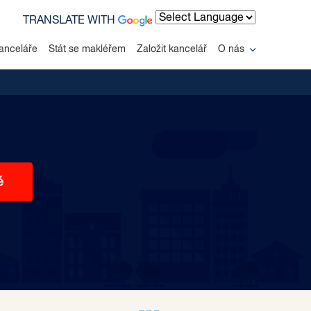
TRANSLATE WITH
Powered by
anceláře
Stát se makléřem
Založit kancelář
O nás
ě