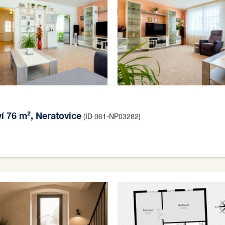
ví 76 m², Neratovice
(ID 061-NP03282)