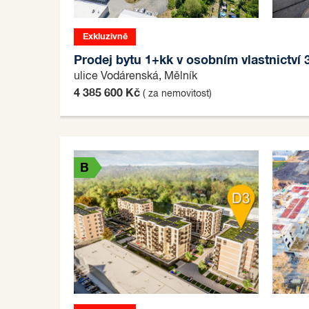
Exkluzivně
B
Prodej bytu 1+kk v osobním vlastnictví 
ulice Vodárenská, Mělník
4 385 600 Kč
( za nemovitost)
B