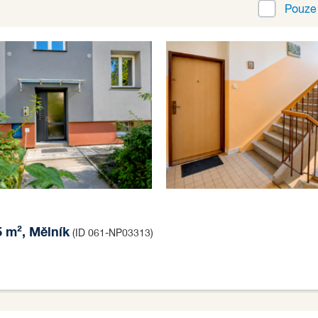
Pouz
5 m², Mělník
(ID 061-NP03313)