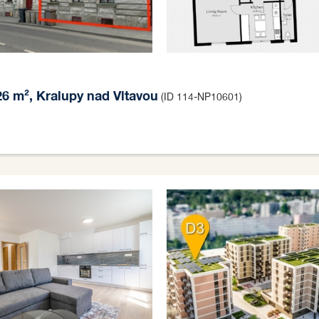
26 m², Kralupy nad Vltavou
(ID 114-NP10601)