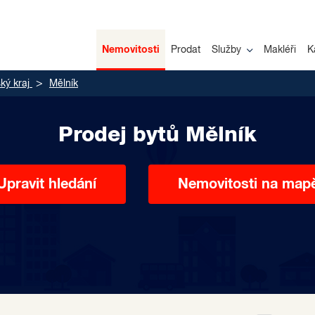
Nemovitosti
Prodat
Služby
Makléři
K
ký kraj
Mělník
Prodej bytů Mělník
Upravit hledání
Nemovitosti na map