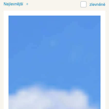
Nejlevnější
zlevněné