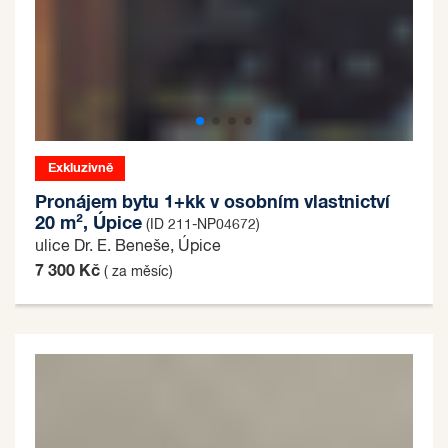
Exkluzivně
Pronájem bytu 1+kk v osobním vlastnictví
20 m², Úpice
(ID 211-NP04672)
ulice Dr. E. Beneše, Úpice
7 300 Kč
( za měsíc)