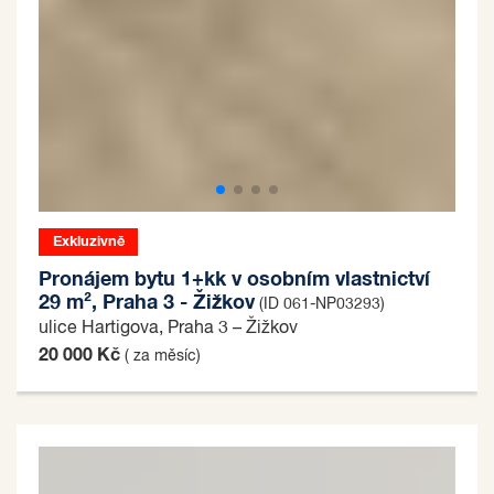
Exkluzivně
Pronájem bytu 1+kk v osobním vlastnictví
29 m², Praha 3 - Žižkov
(ID 061-NP03293)
ulice Hartigova, Praha 3 – Žižkov
20 000 Kč
( za měsíc)