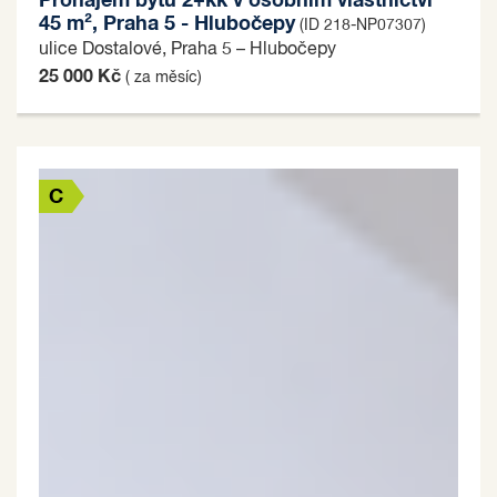
Pronájem bytu 2+kk v osobním vlastnictví
45 m², Praha 5 - Hlubočepy
(ID 218-NP07307)
ulice Dostalové, Praha 5 – Hlubočepy
25 000 Kč
( za měsíc)
C