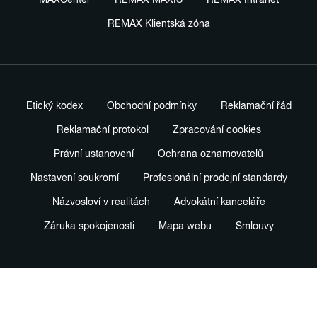
MAXCenter
REMAX MAXIS
REMAX Intranet
REMAX Klientská zóna
Etický kodex
Obchodní podmínky
Reklamační řád
Reklamační protokol
Zpracování cookies
Právní ustanovení
Ochrana oznamovatelů
Nastavení soukromí
Profesionální prodejní standardy
Názvosloví v realitách
Advokátní kanceláře
Záruka spokojenosti
Mapa webu
Smlouvy