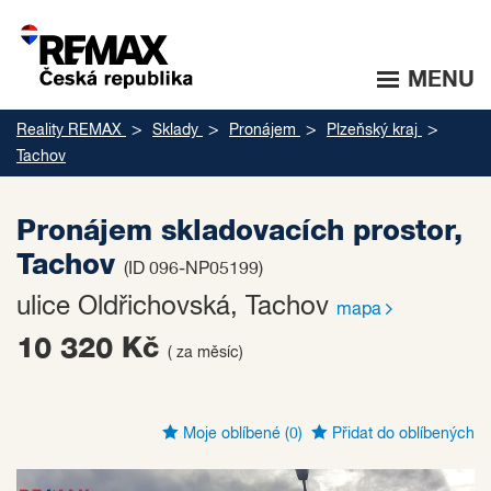
MENU
Reality REMAX
Sklady
Pronájem
Plzeňský kraj
Tachov
Pronájem skladovacích prostor,
Tachov
(ID 096-NP05199)
ulice Oldřichovská, Tachov
mapa
10 320 Kč
( za měsíc)
Moje oblíbené
(0)
Přidat do oblíbených