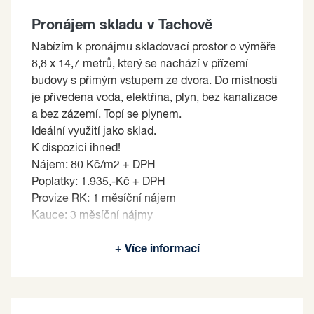
Pronájem skladu v Tachově
Nabízím k pronájmu skladovací prostor o výměře
8,8 x 14,7 metrů, který se nachází v přízemí
budovy s přímým vstupem ze dvora. Do místnosti
je přivedena voda, elektřina, plyn, bez kanalizace
a bez zázemí. Topí se plynem.
Ideální využití jako sklad.
K dispozici ihned!
Nájem: 80 Kč/m2 + DPH
Poplatky: 1.935,-Kč + DPH
Provize RK: 1 měsíční nájem
Kauce: 3 měsíční nájmy
Pronajímající si vyhrazuje právo vybrat nájemce
+ Více informací
na základě jím zvolených kritérií.