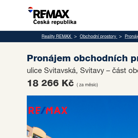
Reality REMAX
Obchodní prostory
Proná
Pronájem obchodních pr
ulice Svitavská, Svitavy – část 
18 266 Kč
( za měsíc)