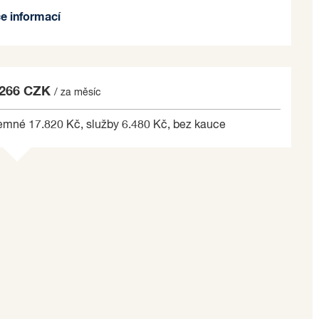
ce informací
lužby jsou v částce 6.480 Kč/měsíčně.
zové nebo opakované akce.
ovizi RK.
 266 CZK
/ za měsíc
ele hledající prostorné a elegantní komerční prostory
emné 17.820 Kč, služby 6.480 Kč, bez kauce
 pro růst a rozvoj vašeho podnikání.
stor nás neváhejte kontaktovat pro bližší informace
e na základě jím zvolených kritérií.