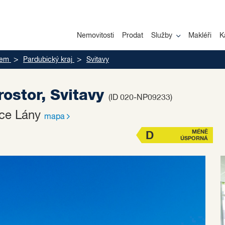
Nemovitosti
Prodat
Služby
Makléři
K
jem
Pardubický kraj
Svitavy
ostor, Svitavy
(ID 020-NP09233)
obce Lány
mapa
MÉNĚ
D
ÚSPORNÁ