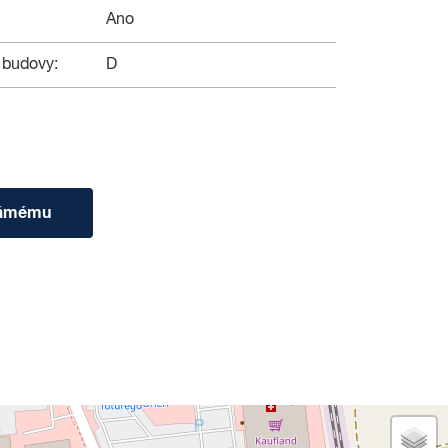
Ano
 budovy:
D
námému