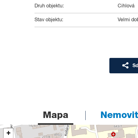
Druh objektu:
Cihlová
Stav objektu:
Velmi do
Sd
Mapa
Nemovito
+