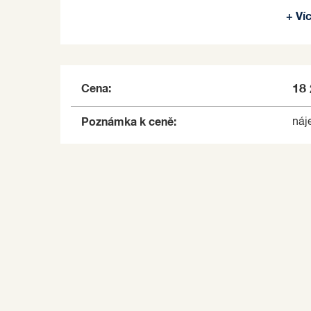
atd).
+ Ví
Nájemné činí 18.266 Kč/měsíčně, energie a s
Individuálně lze jednat i o nájmu na jednorá
Majitel nepožaduje kauci. Nájemník neplatí pr
Cena:
18
Tato exkluzivní nabídka je ideální pro podnikat
Poznámka k ceně:
náj
s vynikající dostupností a skvělým potenciálem
V případě zájmu o nájem těchto unikátních pro
a domluvení prohlídky.
Pronajímající si vyhrazuje právo vybrat nájemc