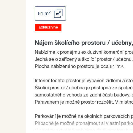
2
81 m
Exkluzivně
Nájem školícího prostoru / učebny,
Nabízíme k pronájmu exkluzivní komerční prosto
Jedná se o zařízený a školící prostor / učebnu,
Plocha nabízeného prostoru je cca 81 m2.
Interiér těchto prostor je vybaven židlemi a st
Školící prostor / učebna je přístupná ze spole
samostatného vchodu ze zadní části budovy, 
Paravanem je možné prostor rozdělit. V místno
Parkování je možné na okolních parkovacích 
Případně je možné pronajmout si vlastní park
V objektu aktuálně nabízíme další prostory k ná