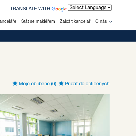
TRANSLATE WITH
Powered by
anceláře
Stát se makléřem
Založit kancelář
O nás
Moje oblíbené
(0)
Přidat do oblíbených