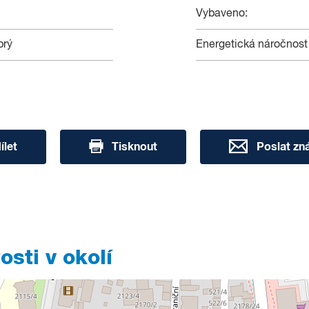
Vybaveno:
brý
Energetická náročnost
ílet
Tisknout
Poslat z
sti v okolí