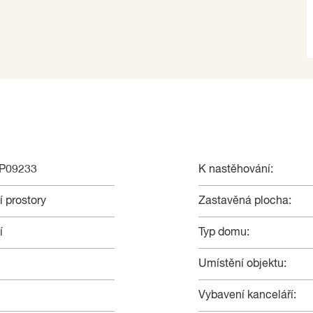
NP09233
K nastěhování:
 prostory
Zastavěná plocha:
í
Typ domu:
Umístění objektu:
Vybavení kanceláří: