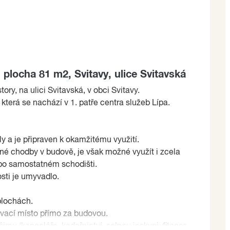
 plocha 81 m2, Svitavy, ulice Svitavská
ry, na ulici Svitavská, v obci Svitavy.
 která se nachází v 1. patře centra služeb Lípa.
oly a je připraven k okamžitému využití.
čné chodby v budově, je však možné využít i zcela
po samostatném schodišti.
sti je umyvadlo.
plochách.
ovací místo přímo za budovou.
jmu (kanceláře, kadeřnictví, solnou jeskyni, fitness