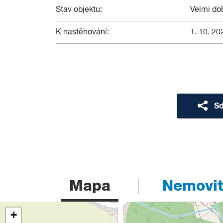
Stav objektu:
Velmi do
K nastěhování:
1. 10. 20
Sd
Mapa
Nemovito
+