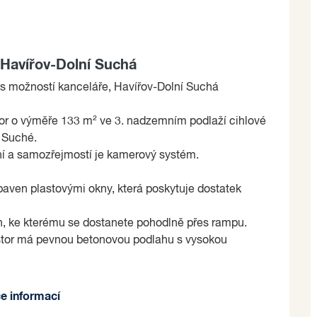
 Havířov-Dolní Suchá
 s možností kanceláře, Havířov-Dolní Suchá
r o výměře 133 m² ve ​​3. nadzemním podlaží cihlové
 Suché.
í a samozřejmostí je kamerový systém.
ybaven plastovými okny, která poskytuje dostatek
ah, ke kterému se dostanete pohodlně přes rampu.
rostor má pevnou betonovou podlahu s vysokou
e nebo domluvení prohlídky.
ce informací
e na základě jím zvolených kritérií.