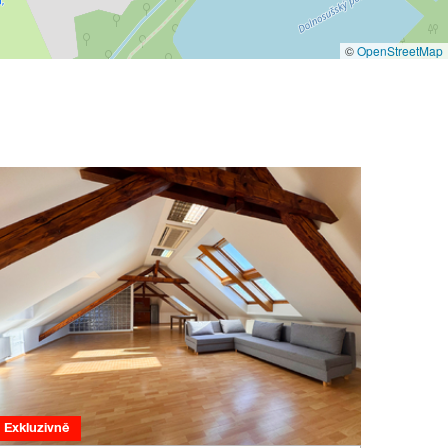
©
OpenStreetMap
Exkluzivně