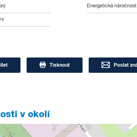
brý
Energetická náročnost
24
ílet
Tisknout
Poslat z
sti v okolí