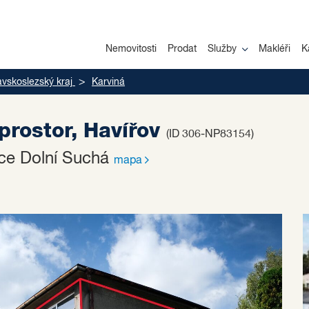
Nemovitosti
Prodat
Služby
Makléři
K
vskoslezský kraj
Karviná
prostor, Havířov
(ID 306-NP83154)
bce Dolní Suchá
mapa