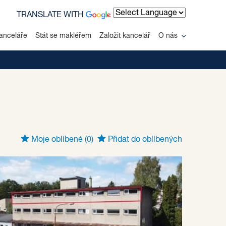
TRANSLATE WITH
Powered by
anceláře
Stát se makléřem
Založit kancelář
O nás
Moje oblíbené
(0)
Přidat do oblíbených