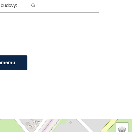
 budovy:
G
námému