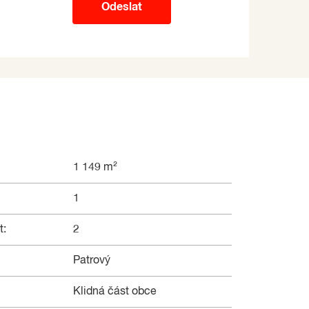
Odeslat
1 149 m²
1
t:
2
Patrový
Klidná část obce