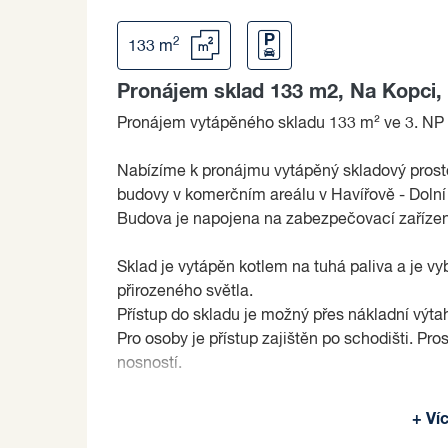
2
133 m
Pronájem sklad 133 m2, Na Kopci,
Pronájem vytápěného skladu 133 m² ve ​​3. NP
Nabízíme k pronájmu vytápěný skladový prosto
budovy v komerčním areálu v Havířově - Dolní
Budova je napojena na zabezpečovací zařízen
Sklad je vytápěn kotlem na tuhá paliva a je v
přirozeného světla.
Přístup do skladu je možný přes nákladní výt
Pro osoby je přístup zajištěn po schodišti. P
nosností.
Neváhejte nás kontaktovat pro bližší informac
+ Ví
Pronajímající si vyhrazuje právo vybrat nájemc