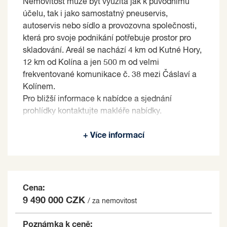
Nemovitost může být využita jak k původnímu
účelu, tak i jako samostatný pneuservis,
autoservis nebo sídlo a provozovna společnosti,
která pro svoje podnikání potřebuje prostor pro
skladování. Areál se nachází 4 km od Kutné Hory,
12 km od Kolína a jen 500 m od velmi
frekventované komunikace č. 38 mezi Čáslaví a
Kolínem.
Pro bližší informace k nabídce a sjednání
prohlídky kontaktujte makléře nabídky.
Prodávající si vyhrazuje právo vybrat kupujícího
+ Více informací
na základě jím zvolených kritérií.
Cena:
9 490 000 CZK
/ za nemovitost
Poznámka k ceně: