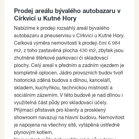
Prodej areálu bývalého autobazaru v
Církvici u Kutné Hory
Nabízíme k prodeji rozsáhlý areál bývalého
autobazaru a pneuservisu v Církvici u Kutné Hory.
Celková výměra nemovitosti k prodeji činí 6 984
m2, z toho zastavěná plocha 430 m2, zbytek jsou
zhutněné štěrkové parkovací či skladovací
plochy. Celý areál s předním a zadním vjezdem je
kompletně oplocen. Jádro provozních budov tvoří
historická zděná budova s dílnou, kanceláří,
skladem, kuchyňkou, technickou místností a
sociálním zázemím. V této budově je nad dílnou i
využitelná část půdy pro skladovací účely.
Přijímací přístavek pro klienty a prosklený
showroom navazují na hlavní budovu. Nemovitost
je napojena na všechny sítě, vytápěná ústředně
plynovým kotlem.