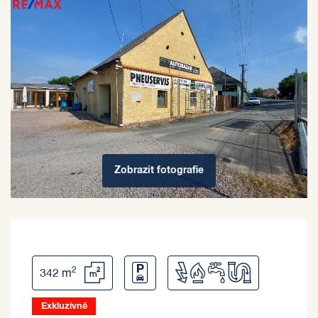
Zobrazit
fotografie
2
342 m
Exkluzivně