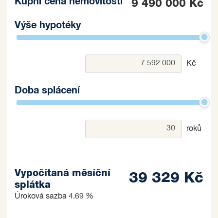
Kupní cena nemovitosti
9 490 000 Kč
Výše hypotéky
Kč
Doba splácení
roků
Vypočítaná měsíční
39 329 Kč
splátka
Úroková sazba
4.69 %