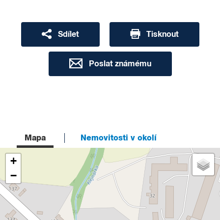
Sdílet
Tisknout
Poslat známému
Mapa
Nemovitosti v okolí
+
−