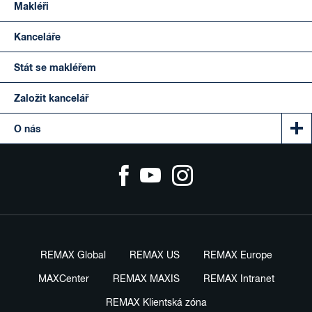
Makléři
Kanceláře
Stát se makléřem
Založit kancelář
O nás
REMAX Global
REMAX US
REMAX Europe
MAXCenter
REMAX MAXIS
REMAX Intranet
REMAX Klientská zóna