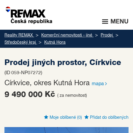
MENU
Reality REMAX
Komerční nemovitosti - jiné
Prodej
Středočeský kraj
Kutná Hora
Prodej jiných prostor, Církvice
(ID 059-NP07272)
Církvice, okres Kutná Hora
mapa
9 490 000 Kč
( za nemovitost)
Moje oblíbené
(0)
Přidat do oblíbených