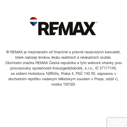
© REMAX je mezinárodní síť finančně a právně nezávislých kanceláří,
které nabízejí širokou škálu realitních a relokačních služeb.
Obchodní značka REMAX Česká republika a tyto webové stránky jsou
provozovány společností Kreuziger&Sobotik, s.r.o., IČ 27177149,
se sídlem Hvězdova 1689/2a, Praha 4, PSČ 140 00, zapsanou v
obchodním rejstříku vedeným Městským soudem v Praze, oddíl C,
vložka 102169.