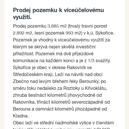
Prodej pozemku k víceúčelovému
využití.
Prodej pozemku 3.885 m2 (trvalý travní porost
2.892 m2, lesní pozemek 993 m2) v k.ú. Sýkořice.
Pozemek je vhodný k víceúčelovému využití za
kterým se skrývá nejen skvělá investiční
příležitost. Pozemek má dvě příjezdové
komunikace na každém konci a je z 1/3 svažitý.
Sýkořice je obec v okrese Rakovník ve
Středočeském kraji. Leží na návrší nad obcí
Zbečno nad levým břehem řeky Berounky, po
směru toku nedaleko za Roztoky u Křivoklátu,
zhruba šestnáct kilometrů jihovýchodně od
Rakovníka, třináct kilometrů severozápadně od
Berouna a osmnáct kilometrů jihozápadně od
Kladna.
Obec leží ve střední nadmořské výšce v členitém