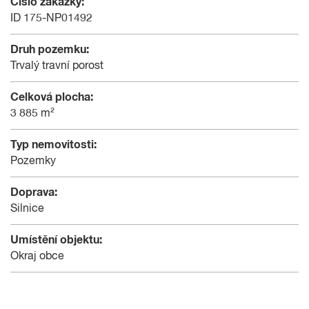
Číslo zakázky:
ID 175-NP01492
Druh pozemku:
Trvalý travní porost
Celková plocha:
3 885 m²
Typ nemovitosti:
Pozemky
Doprava:
Silnice
Umístění objektu:
Okraj obce