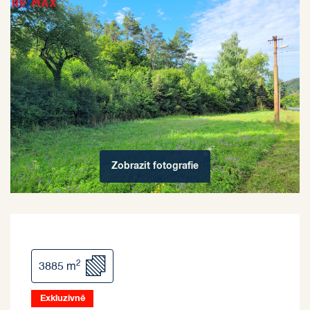
Zobrazit
fotografie
2
3885 m
Exkluzivně