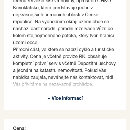
terénu Křivoklátské vrchoviny, uprostřed CHKO
Křivoklátsko, která představuje jednu z
nejkrásnějších přírodních oblastí v České
republice. Na východním okraji území obce se
nachází část národní přírodní rezervace Vůznice
kolem stejnojmenného potoka, který tvoří hranici
území obce.
Přírodní část, ve které se nabízí cyklo a turistické
aktivity. Cena je včetně provize RK, obsahuje
kompletní právní servis včetně Depozitní úschovy
a jednání na katastru nemovitostí. Pokud Vás
nabídka zaujala, neváhejte nás kontaktovat, rádi
Vás přivítáme na nezávazné prohlídce.
Prodávající si vyhrazuje právo vybrat kupujícího
+ Více informací
na základě jím zvolených kritérií.
Cena: