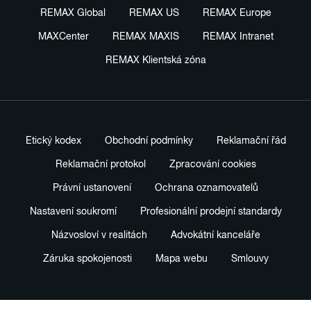
REMAX Global
REMAX US
REMAX Europe
MAXCenter
REMAX MAXIS
REMAX Intranet
REMAX Klientská zóna
Etický kodex
Obchodní podmínky
Reklamační řád
Reklamační protokol
Zpracování cookies
Právní ustanovení
Ochrana oznamovatelů
Nastavení soukromí
Profesionální prodejní standardy
Názvosloví v realitách
Advokátní kanceláře
Záruka spokojenosti
Mapa webu
Smlouvy