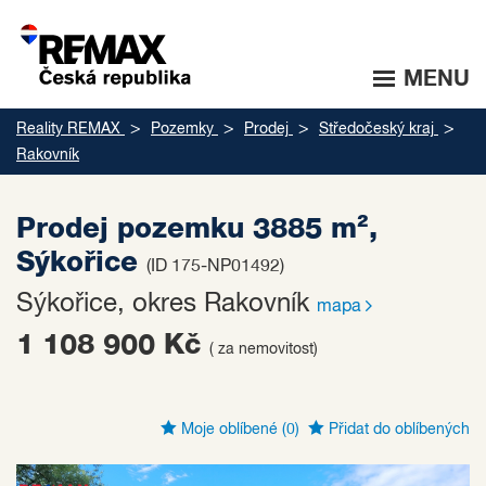
MENU
Reality REMAX
Pozemky
Prodej
Středočeský kraj
Rakovník
Prodej pozemku 3885 m²,
Sýkořice
(ID 175-NP01492)
Sýkořice, okres Rakovník
mapa
1 108 900 Kč
( za nemovitost)
Moje oblíbené
(0)
Přidat do oblíbených