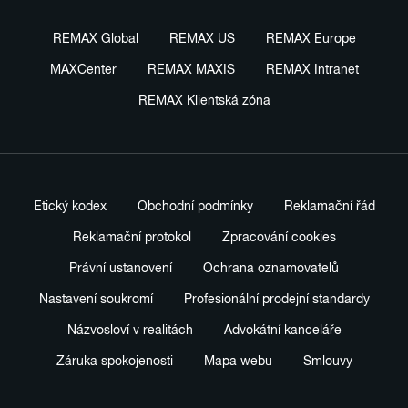
REMAX Global
REMAX US
REMAX Europe
MAXCenter
REMAX MAXIS
REMAX Intranet
REMAX Klientská zóna
Etický kodex
Obchodní podmínky
Reklamační řád
Reklamační protokol
Zpracování cookies
Právní ustanovení
Ochrana oznamovatelů
Nastavení soukromí
Profesionální prodejní standardy
Názvosloví v realitách
Advokátní kanceláře
Záruka spokojenosti
Mapa webu
Smlouvy