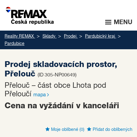
MENU
Reality REMAX
Sklady
Prodej
Pardubický kraj
Pardubice
Prodej skladovacích prostor,
Přelouč
(ID 305-NP00649)
Přelouč – část obce Lhota pod
Přeloučí
mapa
Cena na vyžádání v kanceláři
Moje oblíbené
(0)
Přidat do oblíbených