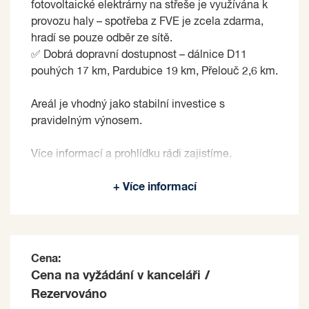
fotovoltaické elektrárny na střeše je využívána k
provozu haly – spotřeba z FVE je zcela zdarma,
hradí se pouze odběr ze sítě.
✅ Dobrá dopravní dostupnost – dálnice D11
pouhých 17 km, Pardubice 19 km, Přelouč 2,6 km.
Areál je vhodný jako stabilní investice s
pravidelným výnosem.
Více informací a prohlídku rádi zajistíme.
Prodávající si vyhrazuje právo vybrat kupujícího
+ Více informací
na základě jím zvolených kritérií.
Cena:
Cena na vyžádání v kanceláři
/
Rezervováno