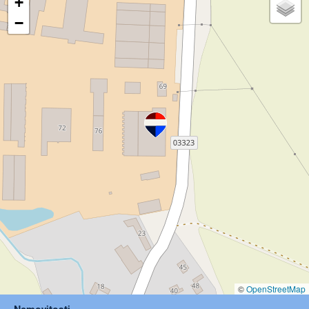
+
−
©
OpenStreetMap