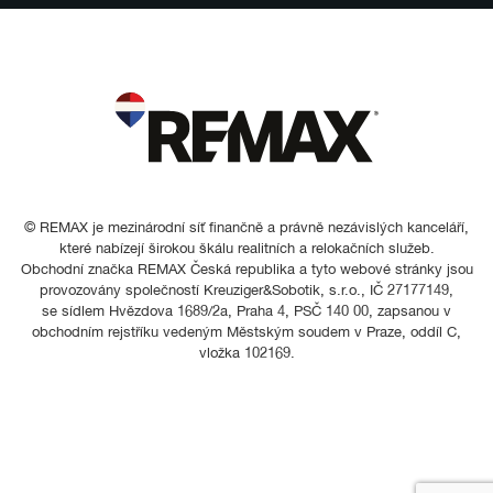
© REMAX je mezinárodní síť finančně a právně nezávislých kanceláří,
které nabízejí širokou škálu realitních a relokačních služeb.
Obchodní značka REMAX Česká republika a tyto webové stránky jsou
provozovány společností Kreuziger&Sobotik, s.r.o., IČ 27177149,
se sídlem Hvězdova 1689/2a, Praha 4, PSČ 140 00, zapsanou v
obchodním rejstříku vedeným Městským soudem v Praze, oddíl C,
vložka 102169.