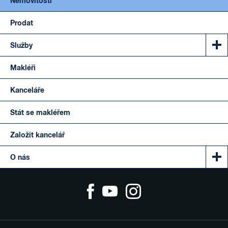
Nemovitosti
Prodat
Služby
Makléři
Kanceláře
Stát se makléřem
Založit kancelář
O nás