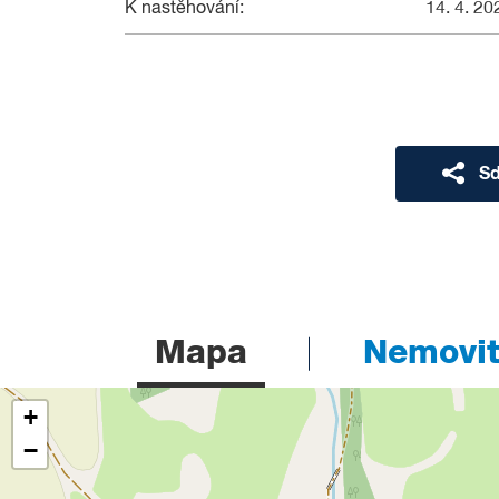
K nastěhování:
14. 4. 20
Sd
Mapa
Nemovito
+
−