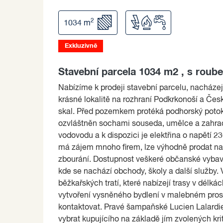
2
1034 m
Exkluzivně
Stavební parcela 1034 m2 , s roub
Nabízíme k prodeji stavební parcelu, nacházej
krásné lokalitě na rozhraní Podkrkonoší a Če
skal. Před pozemkem protéká podhorský potok 
ozvláštněn sochami souseda, umělce a zahrad
vodovodu a k dispozici je elektřina o napětí 2
má zájem mnoho firem, lze výhodně prodat nap
zbourání. Dostupnost veškeré občanské vybave
kde se nachází obchody, školy a další služby. 
běžkařských tratí, které nabízejí trasy v délkách
vytvoření vysněného bydlení v malebném prost
kontaktovat. Pravé šampaňské Lucien Lalardier
vybrat kupujícího na základě jím zvolených krit