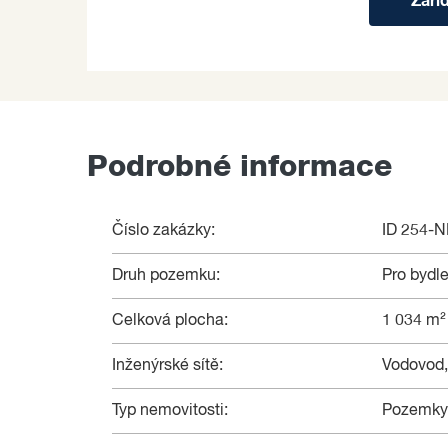
Zaří
Podrobné informace
Číslo zakázky:
ID 254-
Druh pozemku:
Pro bydle
Celková plocha:
1 034 m²
Inženýrské sítě:
Vodovod,
Typ nemovitosti:
Pozemky