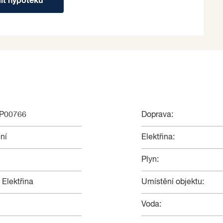
dit hypotéku
NP00766
Doprava:
ní
Elektřina:
Plyn:
 Elektřina
Umístění objektu:
Voda: