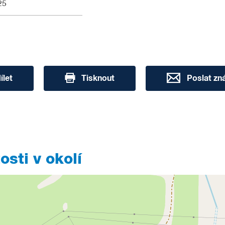
25
ílet
Tisknout
Poslat z
sti v okolí