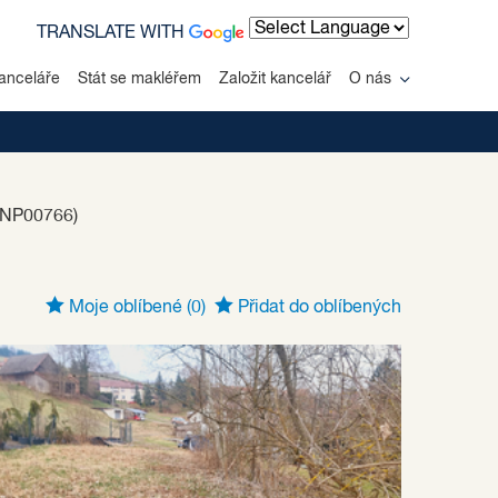
TRANSLATE WITH
Powered by
anceláře
Stát se makléřem
Založit kancelář
O nás
-NP00766)
Moje oblíbené
(0)
Přidat do oblíbených