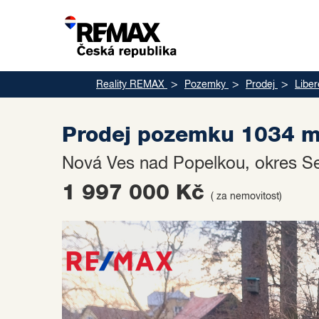
Reality REMAX
Pozemky
Prodej
Liber
Prodej pozemku 1034 m
Nová Ves nad Popelkou, okres S
1 997 000 Kč
( za nemovitost)