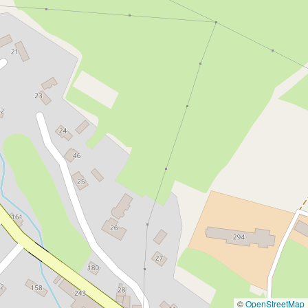
©
OpenStreetMap