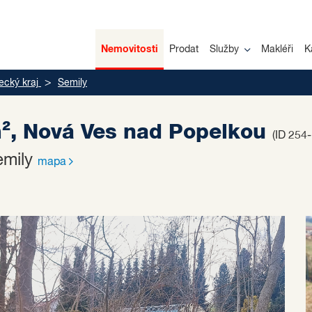
Nemovitosti
Prodat
Služby
Makléři
K
ecký kraj
Semily
², Nová Ves nad Popelkou
(ID 254
emily
mapa