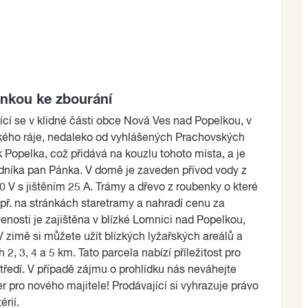
enkou ke zbourání
ící se v klidné části obce Nová Ves nad Popelkou, v
ského ráje, nedaleko od vyhlášených Prachovských
Popelka, což přidává na kouzlu tohoto místa, a je
níka pan Pánka. V domě je zaveden přívod vody z
30 V s jištěním 25 A. Trámy a dřevo z roubenky o které
ř. na stránkách staretramy a nahradí cenu za
nosti je zajištěna v blízké Lomnici nad Popelkou,
V zimě si můžete užít blízkých lyžařských areálů a
 2, 3, 4 a 5 km. Tato parcela nabízí příležitost pro
ředí. V případě zájmu o prohlídku nás neváhejte
 pro nového majitele! Prodávající si vyhrazuje právo
érií.