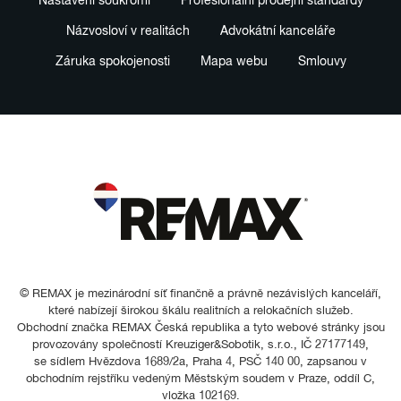
Nastavení soukromí
Profesionální prodejní standardy
Názvosloví v realitách
Advokátní kanceláře
Záruka spokojenosti
Mapa webu
Smlouvy
© REMAX je mezinárodní síť finančně a právně nezávislých kanceláří,
které nabízejí širokou škálu realitních a relokačních služeb.
Obchodní značka REMAX Česká republika a tyto webové stránky jsou
provozovány společností Kreuziger&Sobotik, s.r.o., IČ 27177149,
se sídlem Hvězdova 1689/2a, Praha 4, PSČ 140 00, zapsanou v
obchodním rejstříku vedeným Městským soudem v Praze, oddíl C,
vložka 102169.