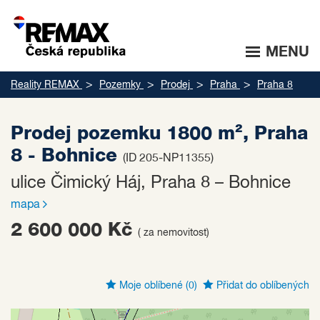
MENU
Reality REMAX
Pozemky
Prodej
Praha
Praha 8
Prodej pozemku 1800 m², Praha
8 - Bohnice
(ID 205-NP11355)
ulice Čimický Háj, Praha 8 – Bohnice
mapa
2 600 000 Kč
( za nemovitost)
Moje oblíbené
(0)
Přidat do oblíbených