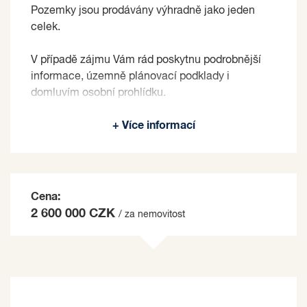
Pozemky jsou prodávány výhradně jako jeden
celek.
V případě zájmu Vám rád poskytnu podrobnější
informace, územně plánovací podklady i
domluvím osobní prohlídku.
Prodávající si vyhrazuje právo vybrat kupujícího
+ Více informací
na základě jím zvolených kritérií.
Cena:
2 600 000 CZK
/ za nemovitost