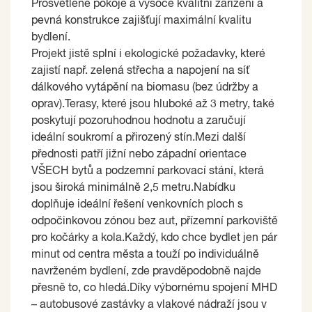
Prosvětlené pokoje a vysoce kvalitní zařízení a
pevná konstrukce zajišťují maximální kvalitu
bydlení.
Projekt jistě splní i ekologické požadavky, které
zajistí např. zelená střecha a napojení na síť
dálkového vytápění na biomasu (bez údržby a
oprav).Terasy, které jsou hluboké až 3 metry, také
poskytují pozoruhodnou hodnotu a zaručují
ideální soukromí a přirozený stín.Mezi další
přednosti patří jižní nebo západní orientace
VŠECH bytů a podzemní parkovací stání, která
jsou široká minimálně 2,5 metru.Nabídku
doplňuje ideální řešení venkovních ploch s
odpočinkovou zónou bez aut, přízemní parkoviště
pro kočárky a kola.Každý, kdo chce bydlet jen pár
minut od centra města a touží po individuálně
navrženém bydlení, zde pravděpodobně najde
přesně to, co hledá.Díky výbornému spojení MHD
– autobusové zastávky a vlakové nádraží jsou v