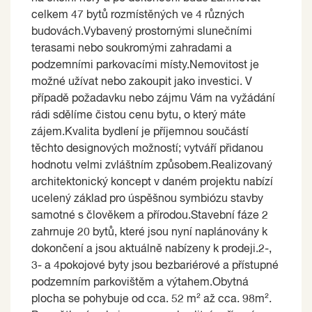
celkem 47 bytů rozmístěných ve 4 různých
budovách.Vybavený prostornými slunečními
terasami nebo soukromými zahradami a
podzemními parkovacími místy.Nemovitost je
možné užívat nebo zakoupit jako investici. V
případě požadavku nebo zájmu Vám na vyžádání
rádi sdělíme čistou cenu bytu, o který máte
zájem.Kvalita bydlení je příjemnou součástí
těchto designových možností; vytváří přidanou
hodnotu velmi zvláštním způsobem.Realizovaný
architektonický koncept v daném projektu nabízí
ucelený základ pro úspěšnou symbiózu stavby
samotné s člověkem a přírodou.Stavební fáze 2
zahrnuje 20 bytů, které jsou nyní naplánovány k
dokončení a jsou aktuálně nabízeny k prodeji.2-,
3- a 4pokojové byty jsou bezbariérové ​​a přístupné
podzemním parkovištěm a výtahem.Obytná
plocha se pohybuje od cca. 52 m² až cca. 98m².