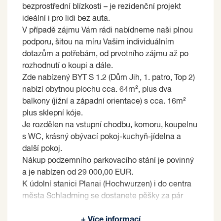
bezprostřední blízkosti – je rezidenční projekt
ideální i pro lidi bez auta.
V případě zájmu Vám rádi nabídneme naši plnou
podporu, šitou na míru Vašim individuálním
dotazům a potřebám, od prvotního zájmu až po
rozhodnutí o koupi a dále.
Zde nabízený BYT S 1.2 (Dům Jih, 1. patro, Top 2)
nabízí obytnou plochu cca. 64m², plus dva
balkony (jižní a západní orientace) s cca. 16m²
plus sklepní kóje.
Je rozdělen na vstupní chodbu, komoru, koupelnu
s WC, krásný obývací pokoj-kuchyň-jídelna a
další pokoj.
Nákup podzemního parkovacího stání je povinný
a je nabízen od 29 000,00 EUR.
K údolní stanici Planai (Hochwurzen) i do centra
města Schladming se dostanete pěšky za pár
minut. Prodávající si vyhrazuje právo vybrat
+ Více informací
kupujícího na základě jím zvolených kritérií.