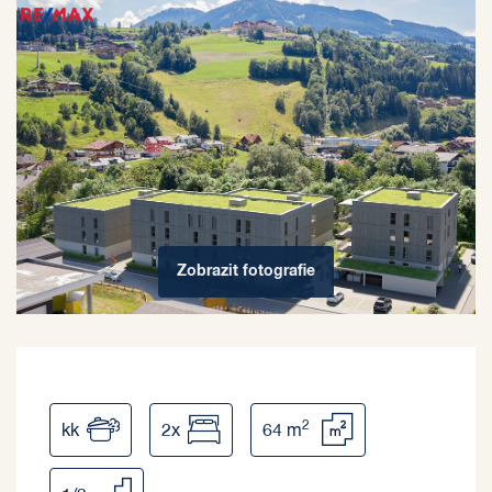
Zobrazit
fotografie
2
kk
2x
64 m