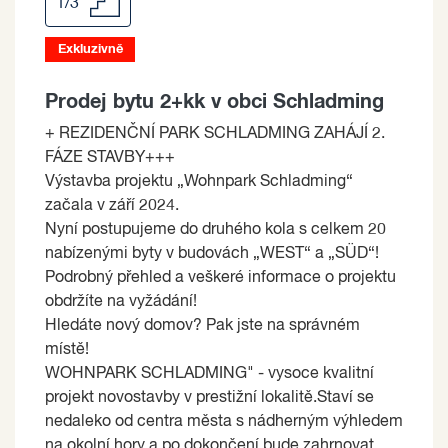
1/3
Exkluzivně
Prodej bytu 2+kk v obci Schladming
+ REZIDENČNÍ PARK SCHLADMING ZAHÁJÍ 2.
FÁZE STAVBY+++
Výstavba projektu „Wohnpark Schladming“
začala v září 2024.
Nyní postupujeme do druhého kola s celkem 20
nabízenými byty v budovách „WEST“ a „SÜD“!
Podrobný přehled a veškeré informace o projektu
obdržíte na vyžádání!
Hledáte nový domov? Pak jste na správném
místě!
WOHNPARK SCHLADMING" - vysoce kvalitní
projekt novostavby v prestižní lokalitě.Staví se
nedaleko od centra města s nádherným výhledem
na okolní hory a po dokončení bude zahrnovat