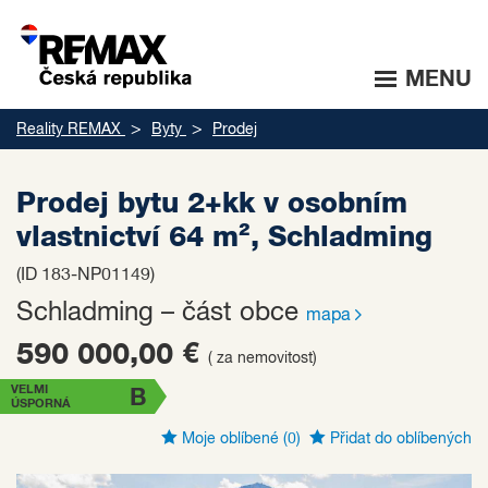
MENU
Reality REMAX
Byty
Prodej
Prodej bytu 2+kk v osobním
vlastnictví 64 m², Schladming
(ID 183-NP01149)
Schladming – část obce
mapa
590 000,00 €
( za nemovitost)
VELMI
B
ÚSPORNÁ
Moje oblíbené
(0)
Přidat do oblíbených