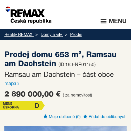
MENU
Reality REMAX
Domy a vily
Prodej
Prodej domu 653 m², Ramsau
am Dachstein
(ID 183-NP01150)
Ramsau am Dachstein – část obce
mapa
2 890 000,00 €
( za nemovitost)
MÉNĚ
D
ÚSPORNÁ
Moje oblíbené
(0)
Přidat do oblíbených