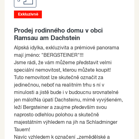
3
Exkluzivně
Prodej rodinného domu v obci
Ramsau am Dachstein
Alpská idylka, exkluzivita a prémiové panorama
mají jméno: "BERGSTEINER"!!!
Jsme rádi, že vám můžeme představit velmi
speciální nemovitost, kterou můžete koupit!
Tuto nemovitost lze skutečně označit za
jedinečnou, neboť na realitním trhu s ní v
minulosti a jistě bude i v budoucnu srovnatelné
jen málo!Na úpatí Dachsteinu, mírně vyvýšeném,
leží Bergsteiner a zaujme především svou
naprosto odlehlou polohou a skutečně
majestátním výhledem na jih na Schladminger
Tauern!
Navíc vzhledem k označení „zemědělské a