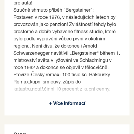
pro auta!
Stručně shrnuto příběh "Bergsteiner":
Postaven v roce 1976, v následujících letech byl
provozován jako penzion! Zvláštností tehdy bylo
prostorné a dobře vybavené fitness studio, které
bylo podle vyprávění vůbec první v okolním
regionu. Není divu, že dokonce i Arnold
Schwarzenegger navštívil „Bergsteiner“ během 1.
mistrovství světa v lyžování ve Schladmingu v
roce 1982 a dokonce se objevil v tělocvičně.
Provize-Český remax- 100 tisíc kč. Rakouský
Remax:kupní smlouvy, zápis do
katastru,notář.činní 10 procent z kupní cenny.
Prodávající si vyhrazuje právo vybrat kupujícího
+ Více informací
na základě jím zvolených kritérií.