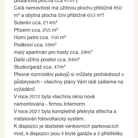
podlahová plocha cca 47m²).
Celá nemovitost má užitnou plochu přibližně 850
m² a obytná plocha činí přibližně 653 m²!
Suterén cca. 214m²
Přízemí cca. 255 m²
Horní patro cca. 150 m²
Podkroví cca. 59m²
malý apartmán pro hosty cca. 29m²
Další užitný prostor cca. 94m²
Studio/garáž cca. 47m²
Přesné rozmístění pokojů si můžete prohlédnout v
půdorysech - všechny plány Vám rádi zašleme na
vyžádání!
V roce 2012 byla všechna okna nově
namontována - firmou Internorm.
V roce 2021 byla kompletně překryta střecha a
instalován fotovoltaický systém.
K dispozici je dostatek venkovních parkovacích
míst, k dispozici jsou 4 kryté garáže a 2 přístřešky