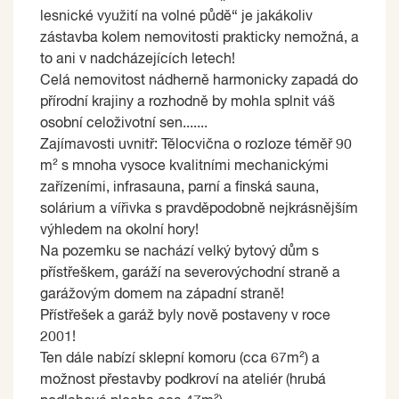
lesnické využití na volné půdě“ je jakákoliv
zástavba kolem nemovitosti prakticky nemožná, a
to ani v nadcházejících letech!
Celá nemovitost nádherně harmonicky zapadá do
přírodní krajiny a rozhodně by mohla splnit váš
osobní celoživotní sen.......
Zajímavosti uvnitř: Tělocvična o rozloze téměř 90
m² s mnoha vysoce kvalitními mechanickými
zařízeními, infrasauna, parní a finská sauna,
solárium a vířivka s pravděpodobně nejkrásnějším
výhledem na okolní hory!
Na pozemku se nachází velký bytový dům s
přístřeškem, garáží na severovýchodní straně a
garážovým domem na západní straně!
Přístřešek a garáž byly nově postaveny v roce
2001!
Ten dále nabízí sklepní komoru (cca 67m²) a
možnost přestavby podkroví na ateliér (hrubá