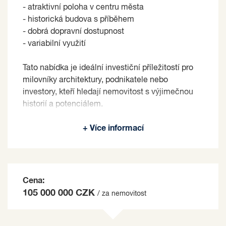
- atraktivní poloha v centru města
- historická budova s příběhem
- dobrá dopravní dostupnost
- variabilní využití
Tato nabídka je ideální investiční příležitostí pro
milovníky architektury, podnikatele nebo
investory, kteří hledají nemovitost s výjimečnou
historií a potenciálem.
Prodávající si vyhrazuje právo vybrat kupujícího
+ Více informací
na základě jím zvolených kritérií.
Cena:
105 000 000 CZK
/ za nemovitost