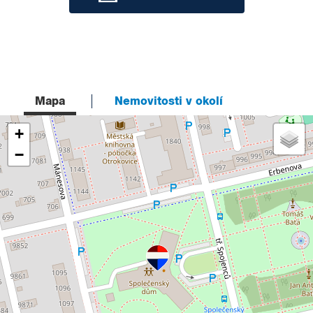
Mapa
Nemovitosti v okolí
+
−