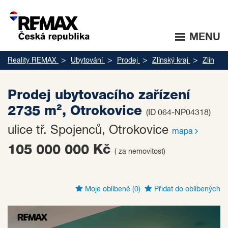
MENU
Reality REMAX
Ubytování
Prodej
Zlínský kraj
Zlín
Prodej ubytovacího zařízení
2735 m², Otrokovice
(ID 064-NP04318)
ulice tř. Spojenců, Otrokovice
mapa
105 000 000 Kč
( za nemovitost)
Moje oblíbené
(0)
Přidat do oblíbených