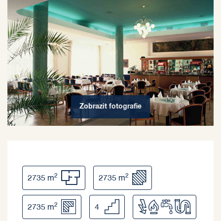
Zobrazit
fotografie
2
2
2735 m
2735 m
2
2735 m
4