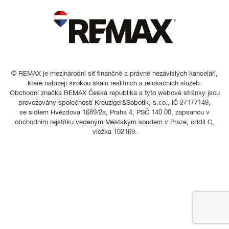
© REMAX je mezinárodní síť finančně a právně nezávislých kanceláří,
které nabízejí širokou škálu realitních a relokačních služeb.
Obchodní značka REMAX Česká republika a tyto webové stránky jsou
provozovány společností Kreuziger&Sobotik, s.r.o., IČ 27177149,
se sídlem Hvězdova 1689/2a, Praha 4, PSČ 140 00, zapsanou v
obchodním rejstříku vedeným Městským soudem v Praze, oddíl C,
vložka 102169.