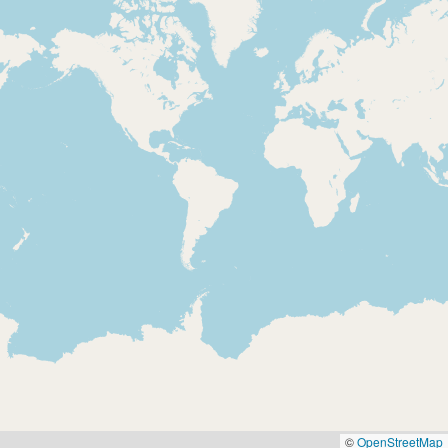
©
OpenStreetMap