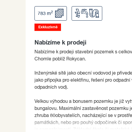
2
783 m
Exkluzivně
Nabízíme k prodeji
Nabízíme k prodeji stavební pozemek s celkov
Chomle poblíž Rokycan.
Inženýrské sítě jako obecní vodovod je přived
jako přípojka pro elektřinu, řešení pro odpadn
odpadních vod).
Velkou výhodou a bonusem pozemku je již vy
bungalovu. Maximální zastavěnost pozemku j
zhruba 80obyvatelích, nacházející se v prostře
památkách, nebo pro pouhý odpočinek či sport
je samozřejmostí. Základní škola či mateřská