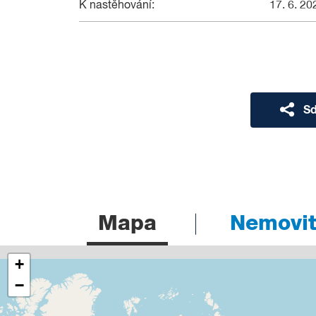
K nastěhování:
17. 6. 20
Sd
Mapa
Nemovito
+
−