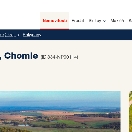
Nemovitosti
Prodat
Služby
Makléři
K
ský kraj
Rokycany
², Chomle
(ID 334-NP00114)