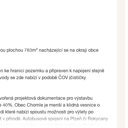
ou plochou 783m² nacházející se na okraji obce
en ke hranici pozemku a připraven k napojení stejně
í vody se zde nabízí v podobě ČOV (čističky
tvořená projektová dokumentace pro výstavbu
e 40%. Obec Chomle je menší a klidná vesnice o
dí které nabízí spoustu možností pro výlety po
 v přírodě. Autobusové spojení na Plzeň či Rokycany
 školka se nachází v pouhé 2km vzdálené Radnici