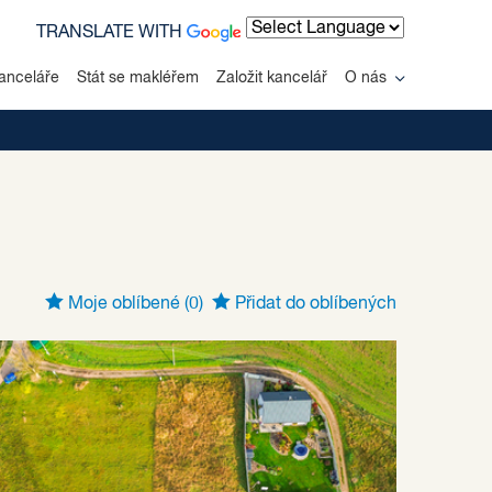
TRANSLATE WITH
Powered by
anceláře
Stát se makléřem
Založit kancelář
O nás
Moje oblíbené
(0)
Přidat do oblíbených