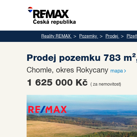
Reality REMAX
Pozemky
Prodej
Plzeň
Prodej pozemku 783 m
Chomle, okres Rokycany
mapa
1 625 000 Kč
( za nemovitost)