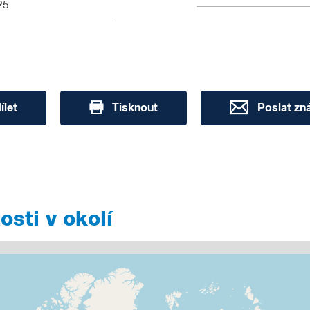
25
ílet
Tisknout
Poslat z
sti v okolí