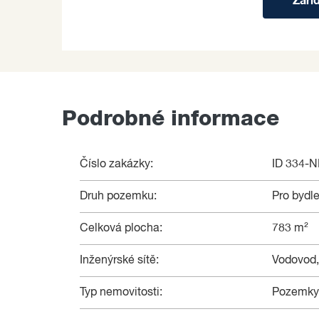
Zaří
Podrobné informace
Číslo zakázky:
ID 334-
Druh pozemku:
Pro bydle
Celková plocha:
783 m²
Inženýrské sítě:
Vodovod,
Typ nemovitosti:
Pozemky