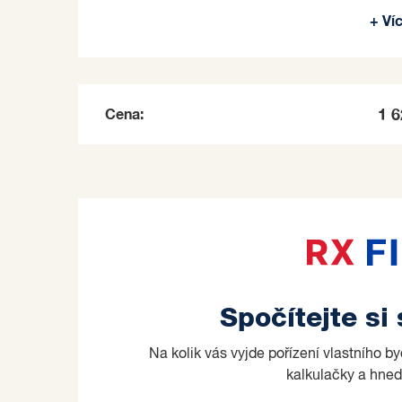
která nabízí veškerou občanskou vybavenost k
+ Ví
restaurace či kavárny.
Pokud Vás naše nabídka zaujala, neváhejte se
Prodávající si vyhrazuje právo vybrat kupujícíh
Cena:
1 
Spočítejte si
Na kolik vás vyjde pořízení vlastního b
kalkulačky a hned