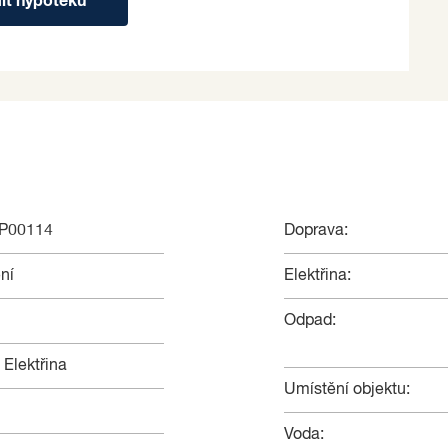
dit hypotéku
NP00114
Doprava:
ní
Elektřina:
Odpad:
 Elektřina
Umístění objektu:
Voda: