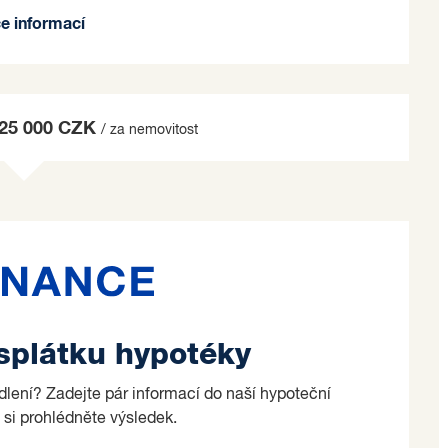
terá je k běžnému životu potřeba jako obchody,
ce informací
 ozvat a rádi Vám poskytneme další informace.
o na základě jím zvolených kritérií.
625 000 CZK
/ za nemovitost
 splátku hypotéky
ydlení? Zadejte pár informací do naší hypoteční
 si prohlédněte výsledek.