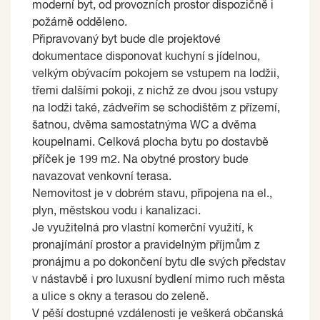
moderní byt, od provozních prostor dispozičně i
požárně odděleno.
Připravovaný byt bude dle projektové
dokumentace disponovat kuchyní s jídelnou,
velkým obývacím pokojem se vstupem na lodžii,
třemi dalšími pokoji, z nichž ze dvou jsou vstupy
na lodži také, zádveřím se schodištěm z přízemí,
šatnou, dvěma samostatnýma WC a dvěma
koupelnami. Celková plocha bytu po dostavbě
příček je 199 m2. Na obytné prostory bude
navazovat venkovní terasa.
Nemovitost je v dobrém stavu, připojena na el.,
plyn, městskou vodu i kanalizaci.
Je využitelná pro vlastní komerční využití, k
pronajímání prostor a pravidelným příjmům z
pronájmu a po dokončení bytu dle svých představ
v nástavbě i pro luxusní bydlení mimo ruch města
a ulice s okny a terasou do zeleně.
V pěší dostupné vzdálenosti je veškerá občanská