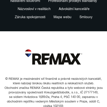
Nastavení soukromí
Profesionální prodejní standardy
Názvosloví v realitách
Advokátní kanceláře
Záruka spokojenosti
Mapa webu
Smlouvy
© REMAX je mezinárodní síť finančně a právně nezávislých kanceláří,
které nabízejí širokou škálu realitních a relokačních služeb.
Obchodní značka REMAX Česká republika a tyto webové stránky jsou
provozovány společností Kreuziger&Sobotik, s.r.o., IČ 27177149,
se sídlem Hvězdova 1689/2a, Praha 4, PSČ 140 00, zapsanou v
obchodním rejstříku vedeným Městským soudem v Praze, oddíl C,
vložka 102169.