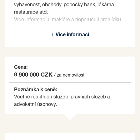
vybavenost, obchody, pobočky bank, lékárna,
restaurace atd.
Více informací u makléře a doporučuji prohlídku.
Prodávající si vyhrazuje právo vybrat kupujícího
+ Více informací
na základě jím zvolených kritérií.
Cena:
8 900 000 CZK
/ za nemovitost
Poznámka k ceně:
Včetně realitních služeb, právních služeb a
advokátní úschovy.