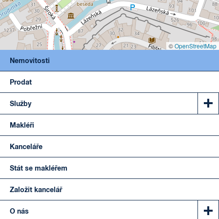
©
OpenStreetMap
Nemovitosti
Prodat
Služby
Makléři
Kanceláře
Stát se makléřem
Založit kancelář
O nás