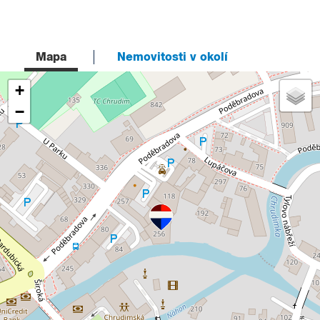
Mapa
Nemovitosti v okolí
+
−