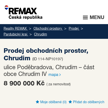
MENU
Reality REMAX
Obchodní prostory
Prodej
Pardubický kraj
Chrudim
Prodej obchodních prostor,
Chrudim
(ID 114-NP10197)
ulice Poděbradova, Chrudim – část
obce Chrudim IV
mapa
8 900 000 Kč
( za nemovitost)
Moje oblíbené
(0)
Přidat do oblíbených