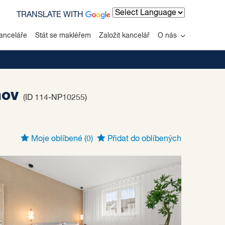
TRANSLATE WITH
Powered by
anceláře
Stát se makléřem
Založit kancelář
O nás
hov
(ID 114-NP10255)
Moje oblíbené
(0)
Přidat do oblíbených