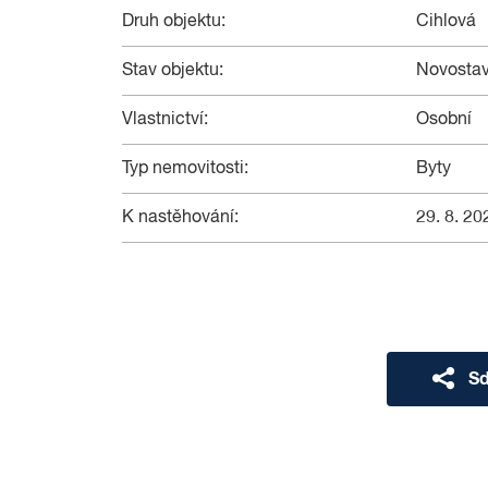
Máte-li zájem stát se prvními nájemníky tohoto
Druh objektu:
Cihlová
Pronajímající si vyhrazuje právo vybrat nájemc
Stav objektu:
Novosta
Vlastnictví:
Osobní
Typ nemovitosti:
Byty
K nastěhování:
29. 8. 20
Sd