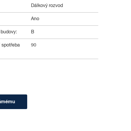
Dálkový rozvod
Ano
 budovy:
B
 spotřeba
90
námému