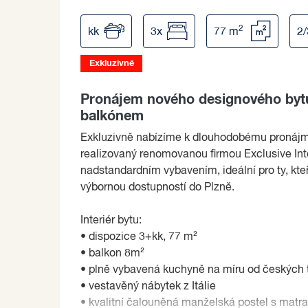
2
kk
3x
77 m
2
Exkluzivně
Pronájem nového designového bytu 
balkónem
Exkluzivně nabízíme k dlouhodobému pronájmu 
realizovaný renomovanou firmou Exclusive Int
nadstandardním vybavením, ideální pro ty, kteří
výbornou dostupností do Plzně.
Interiér bytu:
• dispozice 3+kk, 77 m²
• balkon 8m²
• plně vybavená kuchyně na míru od českých 
• vestavěný nábytek z Itálie
• kvalitní čalouněná manželská postel s matr