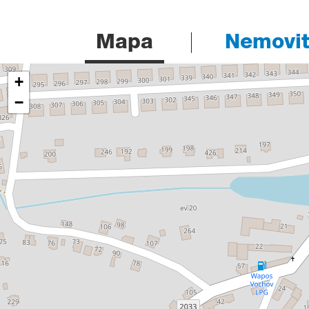
Mapa
Nemovito
+
−