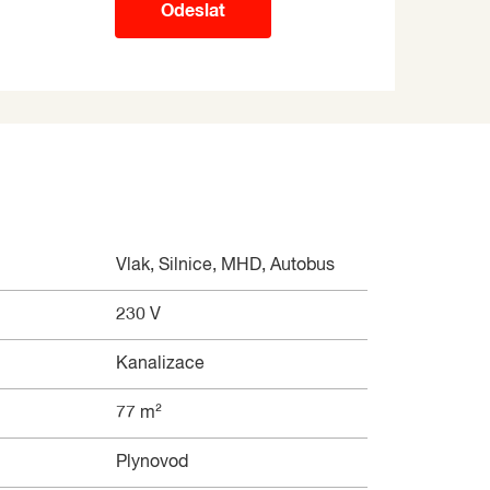
Odeslat
Vlak, Silnice, MHD, Autobus
230 V
Kanalizace
77 m²
Plynovod