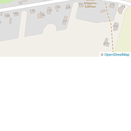
©
OpenStreetMap