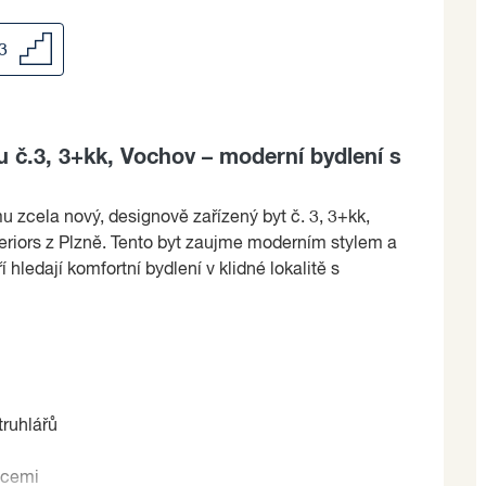
/3
č.3, 3+kk, Vochov – moderní bydlení s
zcela nový, designově zařízený byt č. 3, 3+kk,
eriors z Plzně. Tento byt zaujme moderním stylem a
 hledají komfortní bydlení v klidné lokalitě s
truhlářů
acemi