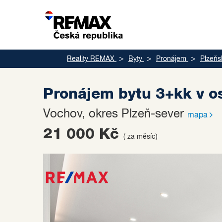
Reality REMAX
Byty
Pronájem
Plzeňs
Pronájem bytu 3+kk v o
Vochov, okres Plzeň-sever
mapa
21 000 Kč
( za měsíc)