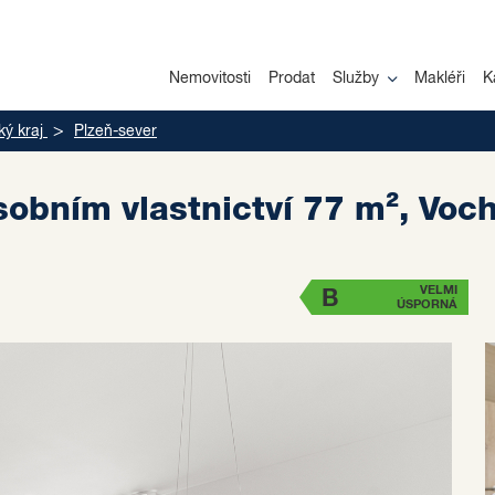
Nemovitosti
Prodat
Služby
Makléři
K
ký kraj
Plzeň-sever
sobním vlastnictví 77 m², Voc
VELMI
B
ÚSPORNÁ