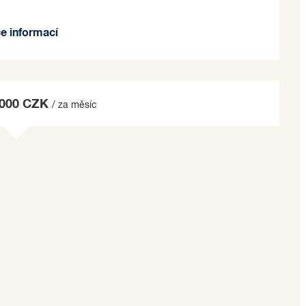
ce informací
ěna s úložným prostorem
nice
zením
 000 CZK
/ za měsíc
rkovacích stání
 bydlení v moderním a nadčasovém stylu ve vyšším
vaného dopravního systému