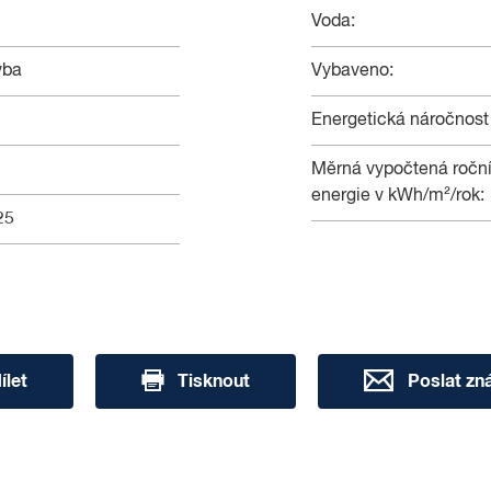
 krásného bytu, neváhejte se na nás obrátit.
Voda:
e na základě jím zvolených kritérií.
vba
Vybaveno:
Energetická náročnost
Měrná vypočtená roční
energie v kWh/m²/rok:
25
ílet
Tisknout
Poslat z