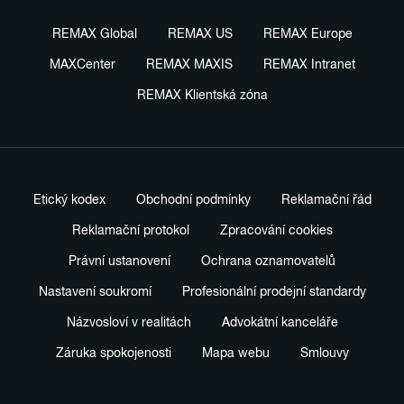
REMAX Global
REMAX US
REMAX Europe
MAXCenter
REMAX MAXIS
REMAX Intranet
REMAX Klientská zóna
Etický kodex
Obchodní podmínky
Reklamační řád
Reklamační protokol
Zpracování cookies
Právní ustanovení
Ochrana oznamovatelů
Nastavení soukromí
Profesionální prodejní standardy
Názvosloví v realitách
Advokátní kanceláře
Záruka spokojenosti
Mapa webu
Smlouvy