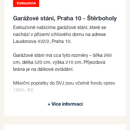
Exkluzivně
Garážové stání, Praha 10 - Štěrboholy
Exkluzivně nabízíme garážové stání, které se
nachází v přízemí cihlového domu na adrese
Laudonova 432/2, Praha 10.
Garážové stání má cca tyto rozměry – šířka 260
cm, délka 520 cm, výška 210 cm. Příjezdová
brána je na dálkové ovládání.
Měsíční poplatky do SVJ jsou včetně fondu oprav
1269,- Kč.
Prodávající si vyhrazuje právo vybrat kupujícího
+ Více informací
na základě jím zvolených kritérií.