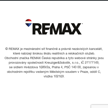
© REMAX je mezinárodní síť finančně a právně nezávislých kanceláří,
které nabízejí širokou škálu realitních a relokačních služeb.
Obchodní značka REMAX Česká republika a tyto webové stránky jsou
provozovány společností Kreuziger&Sobotik, s.r.o., IČ 27177149,
se sídlem Hvězdova 1689/2a, Praha 4, PSČ 140 00, zapsanou v
obchodním rejstříku vedeným Městským soudem v Praze, oddíl C,
vložka 102169.