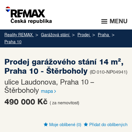
MENU
Reality REMAX
Garážová stání
Prodej
Praha
Praha 10
Prodej garážového stání 14 m²,
Praha 10 - Štěrboholy
(ID 010-NP04941)
ulice Laudonova, Praha 10 –
Štěrboholy
mapa
490 000 Kč
( za nemovitost)
Moje oblíbené
(0)
Přidat do oblíbených