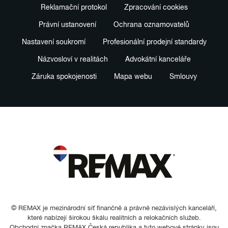
Reklamační protokol
Zpracování cookies
Právní ustanovení
Ochrana oznamovatelů
Nastavení soukromí
Profesionální prodejní standardy
Názvosloví v realitách
Advokátní kanceláře
Záruka spokojenosti
Mapa webu
Smlouvy
© REMAX je mezinárodní síť finančně a právně nezávislých kanceláří,
které nabízejí širokou škálu realitních a relokačních služeb.
Obchodní značka REMAX Česká republika a tyto webové stránky jsou