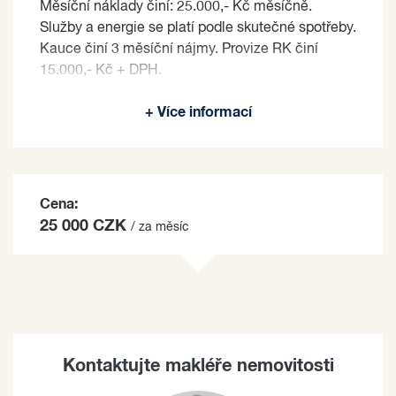
Měsíční náklady činí: 25.000,- Kč měsíčně.
Služby a energie se platí podle skutečné spotřeby.
Kauce činí 3 měsíční nájmy. Provize RK činí
15.000,- Kč + DPH.
Pronajímající si vyhrazuje právo vybrat nájemce
+ Více informací
na základě jím zvolených kritérií.
Cena:
25 000 CZK
/ za měsíc
Kontaktujte makléře nemovitosti