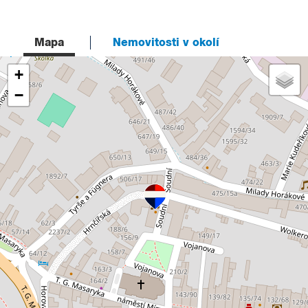
Mapa
Nemovitosti v okolí
+
−