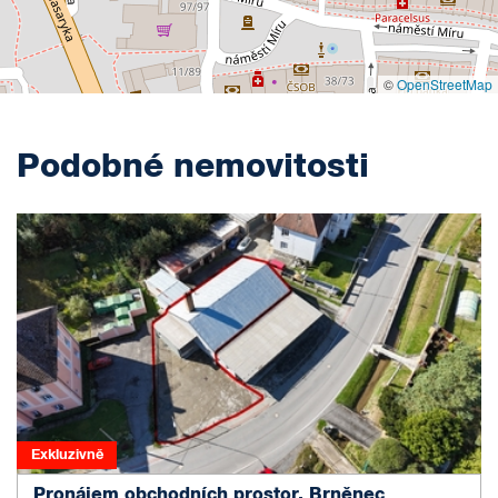
©
OpenStreetMap
Podobné nemovitosti
Exkluzivně
Pronájem obchodních prostor, Brněnec