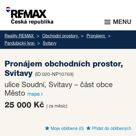
MENU
Reality REMAX
Obchodní prostory
Pronájem
Pardubický kraj
Svitavy
Pronájem obchodních prostor,
Svitavy
(ID 020-NP10769)
ulice Soudní, Svitavy – část obce
Město
mapa
25 000 Kč
( za měsíc)
Moje oblíbené
(0)
Přidat do oblíbených