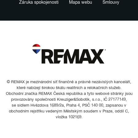
Záruka spokojenosti
Mapa webu
Smlouvy
© REMAX je mezinárodní síť finančně a právně nezávislých kanceláří,
které nabízejí širokou škálu realitních a relokačních služeb.
Obchodní značka REMAX Česká republika a tyto webové stránky jsou
provozovány společností Kreuziger&Sobotik, s.r.o., IČ 27177149,
se sídlem Hvězdova 1689/2a, Praha 4, PSČ 140 00, zapsanou v
obchodním rejstříku vedeným Městským soudem v Praze, oddíl C,
vložka 102169.