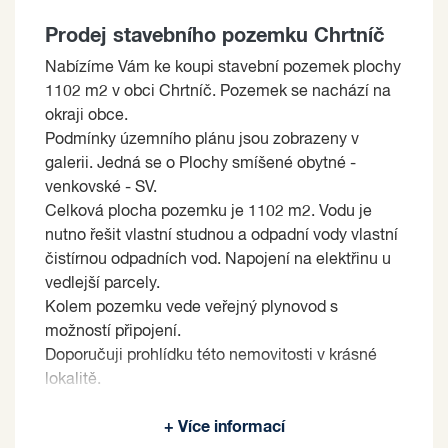
Prodej stavebního pozemku Chrtníč
Nabízíme Vám ke koupi stavební pozemek plochy
1102 m2 v obci Chrtníč. Pozemek se nachází na
okraji obce.
Podmínky územního plánu jsou zobrazeny v
galerii. Jedná se o Plochy smíšené obytné -
venkovské - SV.
Celková plocha pozemku je 1102 m2. Vodu je
nutno řešit vlastní studnou a odpadní vody vlastní
čistírnou odpadních vod. Napojení na elektřinu u
vedlejší parcely.
Kolem pozemku vede veřejný plynovod s
možností připojení.
Doporučuji prohlídku této nemovitosti v krásné
lokalitě.
Prodávající si vyhrazuje právo vybrat kupujícího
+ Více informací
na základě jím zvolených kritérií.