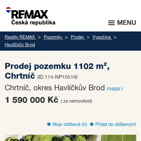
MENU
Reality REMAX
Pozemky
Prodej
Vysočina
Havlíčkův Brod
Prodej pozemku 1102 m²,
Chrtníč
(ID 114-NP10519)
Chrtníč, okres Havlíčkův Brod
mapa
1 590 000 Kč
( za nemovitost)
Moje oblíbené
(0)
Přidat do oblíbených