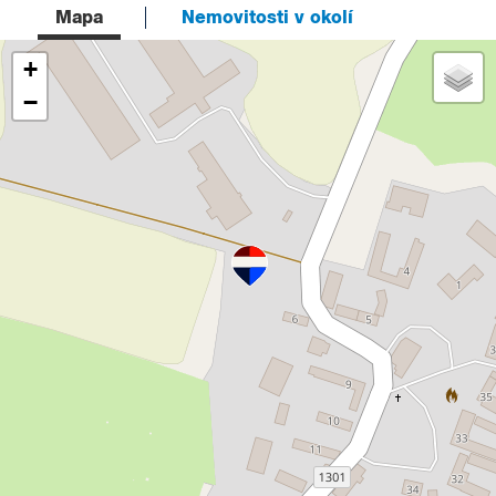
Mapa
Nemovitosti v okolí
+
−