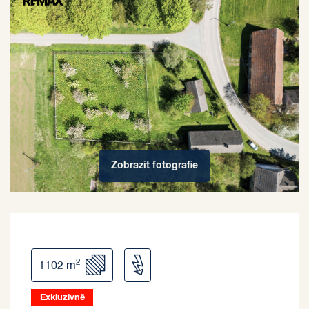
Zobrazit
fotografie
2
1102 m
Exkluzivně