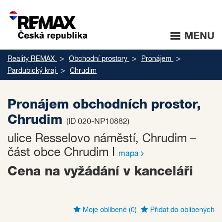
MENU
Reality REMAX
Obchodní prostory
Pronájem
Pardubický kraj
Chrudim
Pronájem obchodních prostor,
Chrudim
(ID 020-NP10882)
ulice Resselovo náměstí, Chrudim –
část obce Chrudim I
mapa
Cena na vyžádání v kanceláři
Moje oblíbené
(0)
Přidat do oblíbených