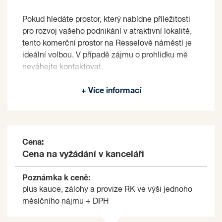
Pokud hledáte prostor, který nabídne příležitosti
pro rozvoj vašeho podnikání v atraktivní lokalitě,
tento komerční prostor na Resselově náměstí je
ideální volbou. V případě zájmu o prohlídku mě
neváhejte kontaktovat.
Pronajímající si vyhrazuje právo vybrat nájemce
+ Více informací
na základě jím zvolených kritérií.
Cena:
Cena na vyžádání v kanceláři
Poznámka k ceně:
plus kauce, zálohy a provize RK ve výši jednoho
měsíčního nájmu + DPH