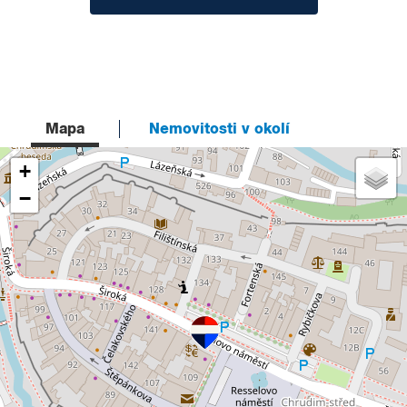
Mapa
Nemovitosti v okolí
+
−