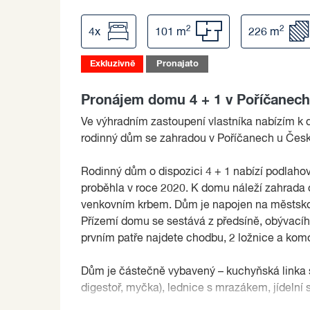
2
2
4x
101 m
226 m
Exkluzivně
Pronajato
Pronájem domu 4 + 1 v Poříčanec
Ve výhradním zastoupení vlastníka nabízím k
rodinný dům se zahradou v Poříčanech u Čes
Rodinný dům o dispozici 4 + 1 nabízí podlaho
proběhla v roce 2020. K domu náleží zahrada
venkovním krbem. Dům je napojen na městskou
Přízemí domu se sestává z předsíně, obývacíh
prvním patře najdete chodbu, 2 ložnice a kom
Dům je částečně vybavený – kuchyňská linka s
digestoř, myčka), lednice s mrazákem, jídelní s