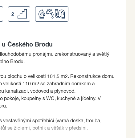
2
h u Českého Brodu
 dlouhodobému pronájmu zrekonstruovaný a světlý
kého Brodu.
vou plochu o velikosti 101,5 m2. Rekonstrukce domu
 o velikosti 110 m2 se zahradním domkem a
 kanalizaci, vodovod a plynovod.
o pokoje, koupelny s WC, kuchyně a jídelny. V
oru.
 vestavěnými spotřebiči (varná deska, trouba,
tůl se židlemi, botník a věšák v předsíni.