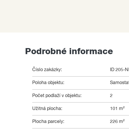
Podrobné informace
Číslo zakázky:
ID 205-
Poloha objektu:
Samosta
Počet podlaží v objektu:
2
Užitná plocha:
101 m²
Plocha parcely:
226 m²