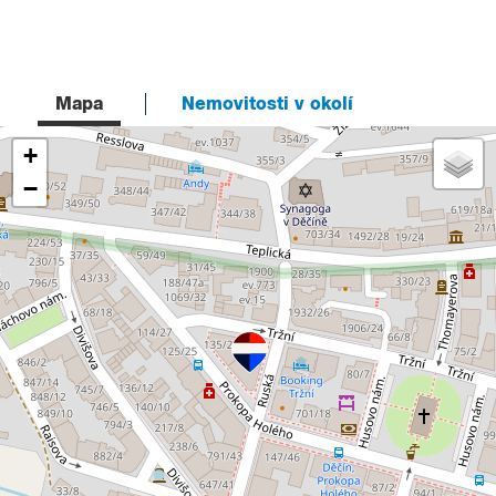
Mapa
Nemovitosti v okolí
+
−