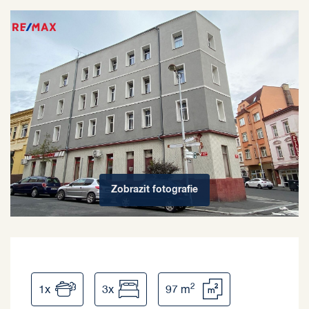
Zobrazit
fotografie
2
1x
3x
97 m