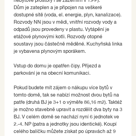
nebytové prostory i se zázemím v 1.PP).
Dům je zateplen a je připojen na veškeré
dostupné sítě (voda, el. energie, plyn, kanalizace).
Rozvody NN jsou v mědi, vnitřní rozvody vody a
odpadů jsou provedeny v plastu. Vytápění je
etážové plynovými kotli. Rozvody otopné
soustavy jsou částečně měděné. Kuchyňská linka
je vybavena plynovým sporákem.
Vstup do domu je opatřen čipy. Příjezd a
parkování je na obecní komunikaci.
Pokud budete mít zájem o nákupu více bytů v
tomto domě, tak se nabízí možnost dvou bytů na
patře (druhá BJ je 3+1 o výměře 86,16 m2). Taktéž
je možno stavebně upravit a rozdělit dva byty na 3
BJ. V celém domě se nachází nyní 6 jednotek ve
2.-4. NP (patra a jednotky jsou identické). Koupí
celého balíčku můžete získat po úpravách až 9