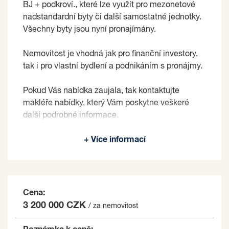
BJ + podkroví., které lze využít pro mezonetové
nadstandardní byty či další samostatné jednotky.
Všechny byty jsou nyní pronajímány.
Nemovitost je vhodná jak pro finanční investory,
tak i pro vlastní bydlení a podnikáním s pronájmy.
Pokud Vás nabídka zaujala, tak kontaktujte
makléře nabídky, který Vám poskytne veškeré
další podrobné informace.
Prodávající si vyhrazuje právo vybrat kupujícího
+ Více informací
na základě jím zvolených kritérií.
Cena:
3 200 000 CZK
/ za nemovitost