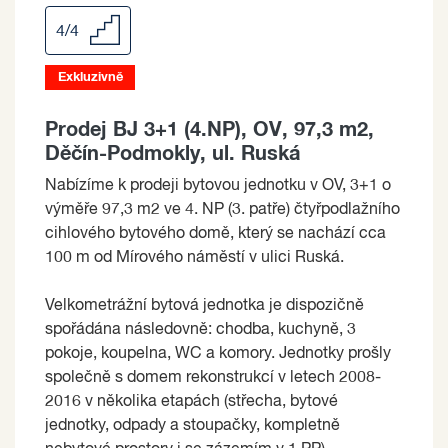
4/4
Exkluzivně
Prodej BJ 3+1 (4.NP), OV, 97,3 m2,
Děčín-Podmokly, ul. Ruská
Nabízíme k prodeji bytovou jednotku v OV, 3+1 o
výměře 97,3 m2 ve 4. NP (3. patře) čtyřpodlažního
cihlového bytového domě, který se nachází cca
100 m od Mírového náměstí v ulici Ruská.
Velkometrážní bytová jednotka je dispozičně
spořádána následovně: chodba, kuchyně, 3
pokoje, koupelna, WC a komory. Jednotky prošly
společně s domem rekonstrukcí v letech 2008-
2016 v několika etapách (střecha, bytové
jednotky, odpady a stoupačky, kompletně