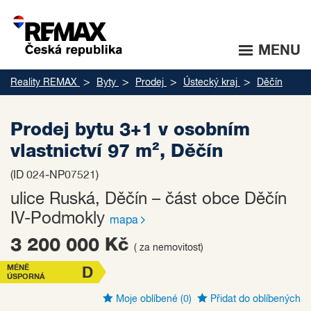
MENU
Reality REMAX
Byty
Prodej
Ústecký kraj
Děčín
Prodej bytu 3+1 v osobním
vlastnictví 97 m², Děčín
(ID 024-NP07521)
ulice Ruská, Děčín – část obce Děčín
IV-Podmokly
mapa
3 200 000 Kč
( za nemovitost)
MÉNĚ
D
ÚSPORNÁ
Moje oblíbené
(0)
Přidat do oblíbených