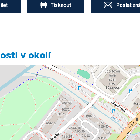
ílet
Tisknout
Poslat z
sti v okolí