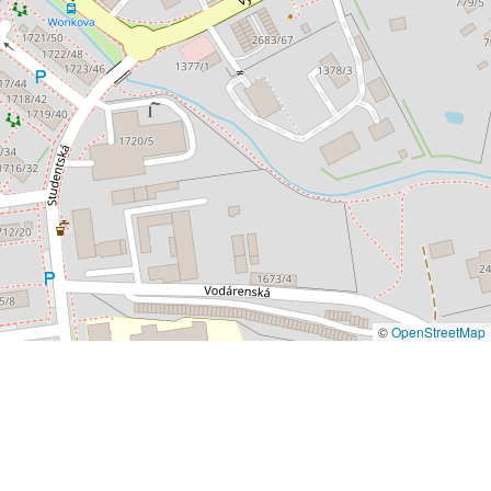
©
OpenStreetMap