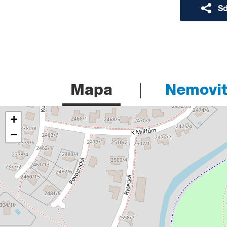
Sd
Mapa
Nemovito
+
−