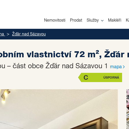
Nemovitosti
Prodat
Služby
Makléři
K
na
Žďár nad Sázavou
obním vlastnictví 72 m², Žďá
vou – část obce Žďár nad Sázavou 1
mapa
C
ÚSPORNÁ