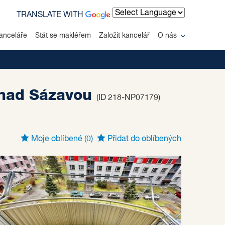
TRANSLATE WITH
Powered by
anceláře
Stát se makléřem
Založit kancelář
O nás
r nad Sázavou
(ID 218-NP07179)
Moje oblíbené
(0)
Přidat do oblíbených