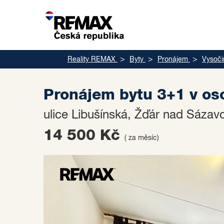
Reality REMAX
Byty
Pronájem
Vysoči
Pronájem bytu 3+1 v os
ulice Libušínská, Žďár nad Sáza
14 500 Kč
( za měsíc)