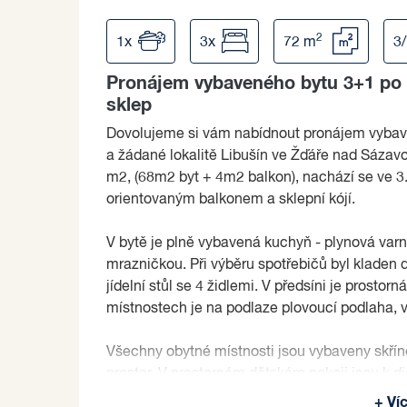
2
1x
3x
72 m
3
Pronájem vybaveného bytu 3+1 po 
sklep
Dovolujeme si vám nabídnout pronájem vybav
a žádané lokalitě Libušín ve Žďáře nad Sázavo
m2, (68m2 byt + 4m2 balkon), nachází se ve 3
orientovaným balkonem a sklepní kójí.
V bytě je plně vybavená kuchyň - plynová varná
mrazničkou. Při výběru spotřebičů byl kladen 
jídelní stůl se 4 židlemi. V předsíni je prostor
místnostech je na podlaze plovoucí podlaha, v
Všechny obytné místnosti jsou vybaveny skřín
prostor. V prostorném dětském pokoji jsou k dis
prostorné dvojlůžko. Obývací pokoj je kromě s
+ Ví