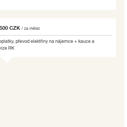
lek.
trukci. Jádro je zděné, vše je obloženo nadčasovými
ě naleznete vanu, umyvadlo se skříňkou, zrcadlovou
 500 CZK
/ za měsíc
pro pračku (není součástí vybavení). WC je vybaveno
hovacím systémem Geberit. Okna celého bytu jsou
oplatky, převod elektřiny na nájemce + kauce a
clonami a závěsy. Vstupní bezpečnostní dveře včetně
vize RK
řídě 4. Dům je kompletně zateplený a v jeho okolí je
ušín (Žďár n. S. 1) v širším centru města. V
avenost: hned vedle domu se nachází OC Libušín s
 150 metrů smíšené zboží Pramen, 500 m poliklinika
ca 10 minut chůze). V docházkové vzdálenosti jsou
eškerá dopravní vybavenost vč. MHD (zastávka 100 m
é spojení na Prahu i Brno (rychlíková trať).
vní vyžití. V těsné blízkosti domu je kulturní dům nebo
e nachází divadlo, kino a součást světového