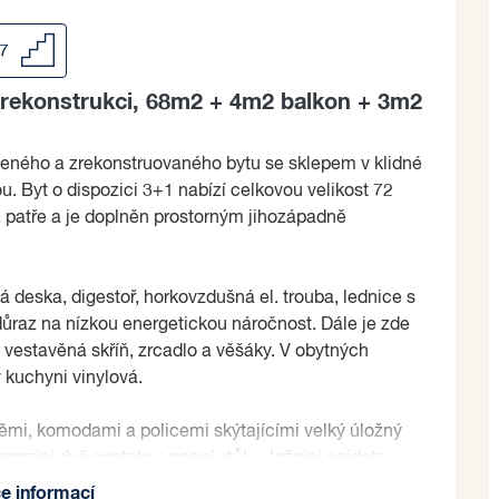
/7
rekonstrukci, 68m2 + 4m2 balkon + 3m2
eného a zrekonstruovaného bytu se sklepem v klidné
u. Byt o dispozici 3+1 nabízí celkovou velikost 72
. patře a je doplněn prostorným jihozápadně
 deska, digestoř, horkovzdušná el. trouba, lednice s
důraz na nízkou energetickou náročnost. Dále je zde
ná vestavěná skříň, zrcadlo a věšáky. V obytných
 kuchyni vinylová.
ěmi, komodami a policemi skýtajícími velký úložný
pozici dvě postele a psací stůl, v ložnici najdete
kříňové sestavy s televizním stolkem vybaven
ce informací