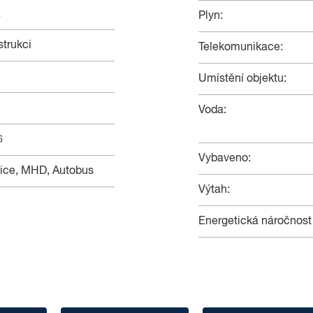
á
Plyn:
strukci
Telekomunikace:
Umístění objektu:
Voda:
6
Vybaveno:
lnice, MHD, Autobus
Výtah:
Energetická náročnost