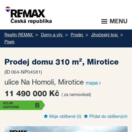
MENU
Reality REMAX
Domy a vily
Prodej
Jihočeský kraj
Písek
Prodej domu 310 m², Mirotice
(ID 064-NP04581)
ulice Na Homoli, Mirotice
mapa
11 490 000 Kč
( za nemovitost)
VELMI
B
ÚSPORNÁ
Moje oblíbené
(0)
Přidat do oblíbených