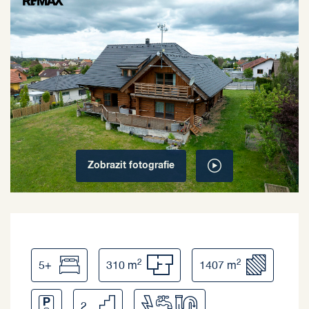
Zobrazit
fotografie
2
2
5+
310 m
1407 m
2