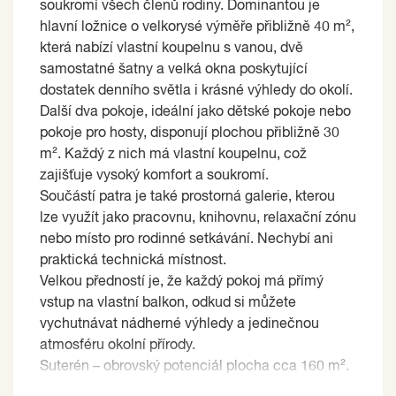
soukromí všech členů rodiny. Dominantou je
hlavní ložnice o velkorysé výměře přibližně 40 m²,
která nabízí vlastní koupelnu s vanou, dvě
samostatné šatny a velká okna poskytující
dostatek denního světla i krásné výhledy do okolí.
Další dva pokoje, ideální jako dětské pokoje nebo
pokoje pro hosty, disponují plochou přibližně 30
m². Každý z nich má vlastní koupelnu, což
zajišťuje vysoký komfort a soukromí.
Součástí patra je také prostorná galerie, kterou
lze využít jako pracovnu, knihovnu, relaxační zónu
nebo místo pro rodinné setkávání. Nechybí ani
praktická technická místnost.
Velkou předností je, že každý pokoj má přímý
vstup na vlastní balkon, odkud si můžete
vychutnávat nádherné výhledy a jedinečnou
atmosféru okolní přírody.
Suterén – obrovský potenciál plocha cca 160 m².
Prodávající si vyhrazuje právo vybrat kupujícího