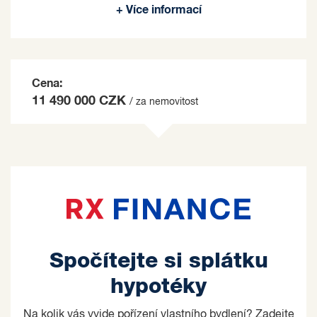
+ Více informací
na základě jím zvolených kritérií.
Cena:
11 490 000 CZK
/ za nemovitost
Spočítejte si splátku
hypotéky
Na kolik vás vyjde pořízení vlastního bydlení? Zadejte