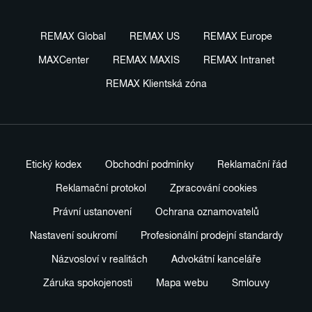
REMAX Global
REMAX US
REMAX Europe
MAXCenter
REMAX MAXIS
REMAX Intranet
REMAX Klientská zóna
Etický kodex
Obchodní podmínky
Reklamační řád
Reklamační protokol
Zpracování cookies
Právní ustanovení
Ochrana oznamovatelů
Nastavení soukromí
Profesionální prodejní standardy
Názvosloví v realitách
Advokátní kanceláře
Záruka spokojenosti
Mapa webu
Smlouvy