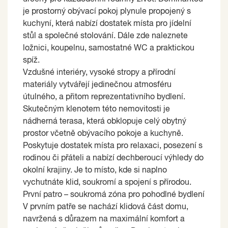
je prostorný obývací pokoj plynule propojený s
kuchyní, která nabízí dostatek místa pro jídelní
stůl a společné stolování. Dále zde naleznete
ložnici, koupelnu, samostatné WC a praktickou
spíž.
Vzdušné interiéry, vysoké stropy a přírodní
materiály vytvářejí jedinečnou atmosféru
útulného, a přitom reprezentativního bydlení.
Skutečným klenotem této nemovitosti je
nádherná terasa, která obklopuje celý obytný
prostor včetně obývacího pokoje a kuchyně.
Poskytuje dostatek místa pro relaxaci, posezení s
rodinou či přáteli a nabízí dechberoucí výhledy do
okolní krajiny. Je to místo, kde si naplno
vychutnáte klid, soukromí a spojení s přírodou.
První patro – soukromá zóna pro pohodlné bydlení
V prvním patře se nachází klidová část domu,
navržená s důrazem na maximální komfort a