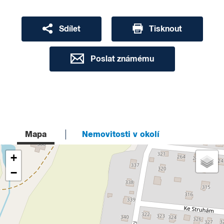
Sdílet
Tisknout
Poslat známému
Mapa
Nemovitosti v okolí
+
−