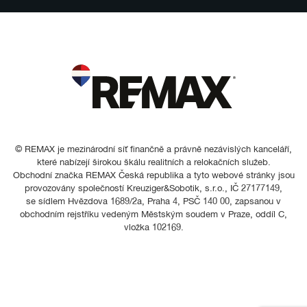
© REMAX je mezinárodní síť finančně a právně nezávislých kanceláří,
které nabízejí širokou škálu realitních a relokačních služeb.
Obchodní značka REMAX Česká republika a tyto webové stránky jsou
provozovány společností Kreuziger&Sobotik, s.r.o., IČ 27177149,
se sídlem Hvězdova 1689/2a, Praha 4, PSČ 140 00, zapsanou v
obchodním rejstříku vedeným Městským soudem v Praze, oddíl C,
vložka 102169.