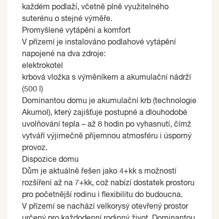
každém podlaží, včetně plně využitelného
suterénu o stejné výměře.
Promyšlené vytápění a komfort
V přízemí je instalováno podlahové vytápění
napojené na dva zdroje:
elektrokotel
krbová vložka s výměníkem a akumulační nádrží
(500 l)
Dominantou domu je akumulační krb (technologie
Akumol), který zajišťuje postupné a dlouhodobé
uvolňování tepla – až 8 hodin po vyhasnutí, čímž
vytváří výjimečně příjemnou atmosféru i úsporný
provoz.
Dispozice domu
Dům je aktuálně řešen jako 4+kk s možností
rozšíření až na 7+kk, což nabízí dostatek prostoru
pro početnější rodinu i flexibilitu do budoucna.
V přízemí se nachází velkorysý otevřený prostor
určený pro každodenní rodinný život. Dominantou