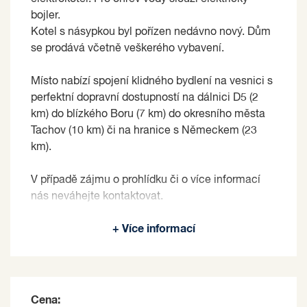
bojler.
Kotel s násypkou byl pořízen nedávno nový. Dům
se prodává včetně veškerého vybavení.
Místo nabízí spojení klidného bydlení na vesnici s
perfektní dopravní dostupností na dálnici D5 (2
km) do blízkého Boru (7 km) do okresního města
Tachov (10 km) či na hranice s Německem (23
km).
V případě zájmu o prohlídku či o více informací
nás neváhejte kontaktovat.
Prodávající si vyhrazuje právo vybrat kupujícího
+ Více informací
na základě jím zvolených kritérií.
Cena: