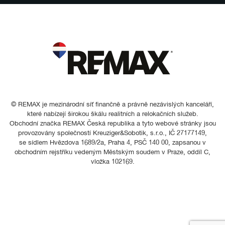
© REMAX je mezinárodní síť finančně a právně nezávislých kanceláří,
které nabízejí širokou škálu realitních a relokačních služeb.
Obchodní značka REMAX Česká republika a tyto webové stránky jsou
provozovány společností Kreuziger&Sobotik, s.r.o., IČ 27177149,
se sídlem Hvězdova 1689/2a, Praha 4, PSČ 140 00, zapsanou v
obchodním rejstříku vedeným Městským soudem v Praze, oddíl C,
vložka 102169.