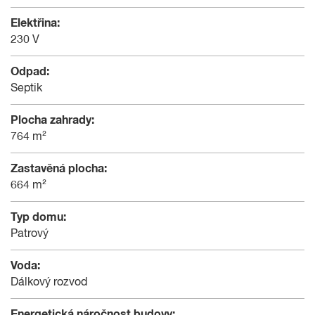
Elektřina:
230 V
Odpad:
Septik
Plocha zahrady:
764 m²
Zastavěná plocha:
664 m²
Typ domu:
Patrový
Voda:
Dálkový rozvod
Energetická náročnost budovy: