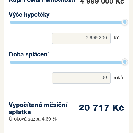
Kupní cena nemovitosti
4 999 000 Kč
Výše hypotéky
Kč
Doba splácení
roků
Vypočítaná měsíční
20 717 Kč
splátka
Úroková sazba
4.69 %