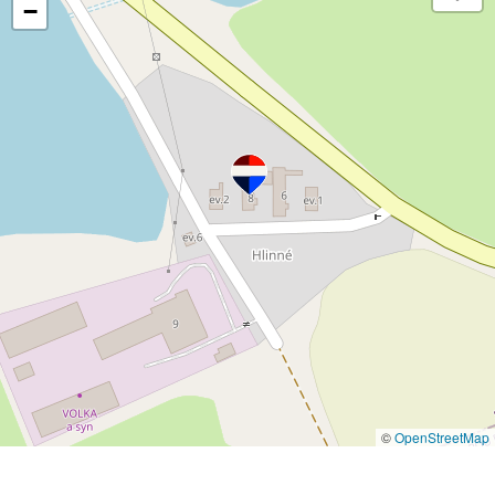
−
©
OpenStreetMap