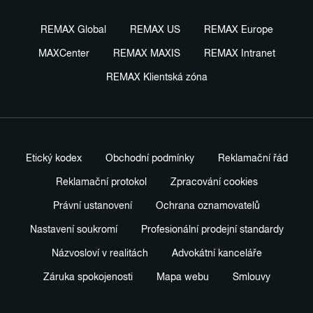
REMAX Global
REMAX US
REMAX Europe
MAXCenter
REMAX MAXIS
REMAX Intranet
REMAX Klientská zóna
Etický kodex
Obchodní podmínky
Reklamační řád
Reklamační protokol
Zpracování cookies
Právní ustanovení
Ochrana oznamovatelů
Nastavení soukromí
Profesionální prodejní standardy
Názvosloví v realitách
Advokátní kanceláře
Záruka spokojenosti
Mapa webu
Smlouvy