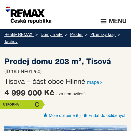
MENU
Reality REMAX
Domy a vily
Prodej
Plzeňský kraj
Tachov
Prodej domu 203 m², Tisová
(ID 183-NP01250)
Tisová – část obce Hlinné
mapa
4 999 000 Kč
( za nemovitost)
C
ÚSPORNÁ
Moje oblíbené
(0)
Přidat do oblíbených