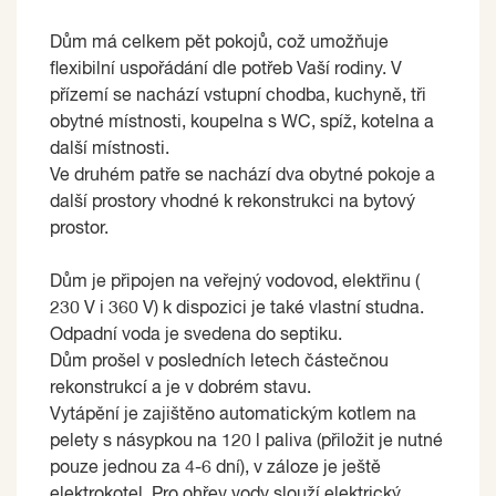
Dům má celkem pět pokojů, což umožňuje
flexibilní uspořádání dle potřeb Vaší rodiny. V
přízemí se nachází vstupní chodba, kuchyně, tři
obytné místnosti, koupelna s WC, spíž, kotelna a
další místnosti.
Ve druhém patře se nachází dva obytné pokoje a
další prostory vhodné k rekonstrukci na bytový
prostor.
Dům je připojen na veřejný vodovod, elektřinu (
230 V i 360 V) k dispozici je také vlastní studna.
Odpadní voda je svedena do septiku.
Dům prošel v posledních letech částečnou
rekonstrukcí a je v dobrém stavu.
Vytápění je zajištěno automatickým kotlem na
pelety s násypkou na 120 l paliva (přiložit je nutné
pouze jednou za 4-6 dní), v záloze je ještě
elektrokotel. Pro ohřev vody slouží elektrický