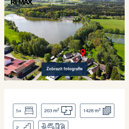
Zobrazit
fotografie
2
2
5+
203 m
1428 m
2