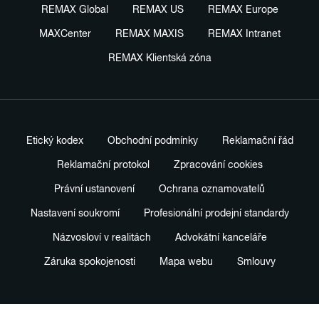
REMAX Global
REMAX US
REMAX Europe
MAXCenter
REMAX MAXIS
REMAX Intranet
REMAX Klientská zóna
Etický kodex
Obchodní podmínky
Reklamační řád
Reklamační protokol
Zpracování cookies
Právní ustanovení
Ochrana oznamovatelů
Nastavení soukromí
Profesionální prodejní standardy
Názvosloví v realitách
Advokátní kanceláře
Záruka spokojenosti
Mapa webu
Smlouvy