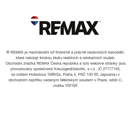
© REMAX je mezinárodní síť finančně a právně nezávislých kanceláří,
které nabízejí širokou škálu realitních a relokačních služeb.
Obchodní značka REMAX Česká republika a tyto webové stránky jsou
provozovány společností Kreuziger&Sobotik, s.r.o., IČ 27177149,
se sídlem Hvězdova 1689/2a, Praha 4, PSČ 140 00, zapsanou v
obchodním rejstříku vedeným Městským soudem v Praze, oddíl C,
vložka 102169.