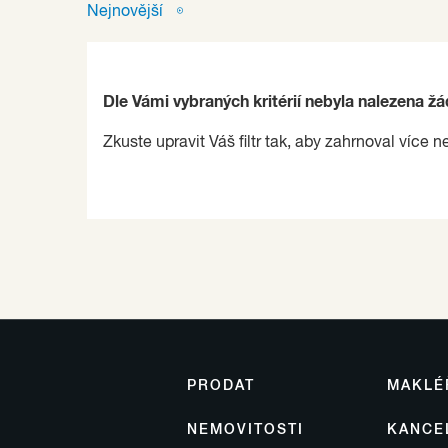
Nejnovější
Dle Vámi vybraných kritérií nebyla nalezena ž
Zkuste upravit Váš filtr tak, aby zahrnoval více n
PRODAT
MAKLÉ
NEMOVITOSTI
KANCE