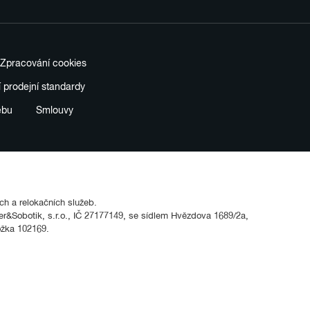
Zpracování cookies
í prodejní standardy
ebu
Smlouvy
ích a relokačních služeb.
&Sobotik, s.r.o., IČ 27177149, se sídlem Hvězdova 1689/2a,
ožka 102169.