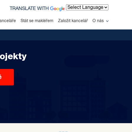
TRANSLATE WITH
Powered by
anceláře
Stát se makléřem
Založit kancelář
O nás
ojekty
ě