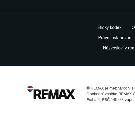
Etický kodex
O
Právní ustanovení
Názvosloví v rea
© REMAX je mezinárodní síť 
Obchodní značka REMAX Čes
Praha 4, PSČ 140 00, zaps