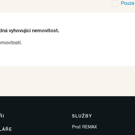
Pouz
ádná vyhovující nemovitost.
emovitostí.
ŘI
SLUŽBY
Proč REMAX
LÁŘE