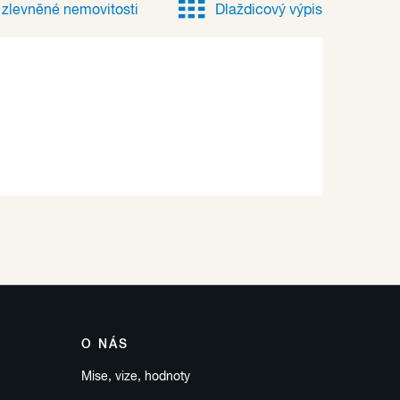
e
zlevněné
nemovitosti
Dlaždicový výpis
O NÁS
Mise, vize, hodnoty