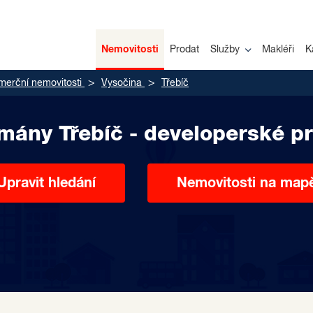
Nemovitosti
Prodat
Služby
Makléři
K
merční nemovitosti
Vysočina
Třebíč
mány Třebíč - developerské pr
Upravit hledání
Nemovitosti na map