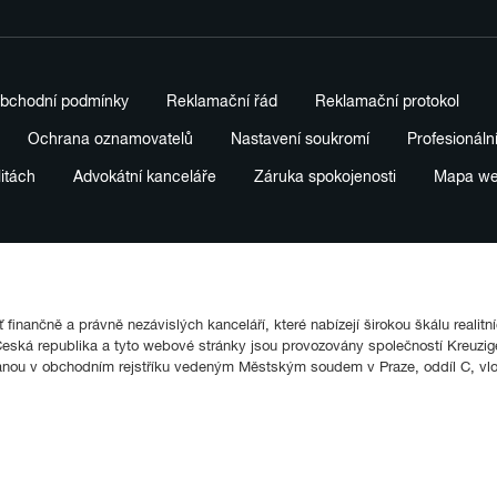
bchodní podmínky
Reklamační řád
Reklamační protokol
Ochrana oznamovatelů
Nastavení soukromí
Profesionáln
litách
Advokátní kanceláře
Záruka spokojenosti
Mapa w
finančně a právně nezávislých kanceláří, které nabízejí širokou škálu realitn
ká republika a tyto webové stránky jsou provozovány společností Kreuziger
anou v obchodním rejstříku vedeným Městským soudem v Praze, oddíl C, vl