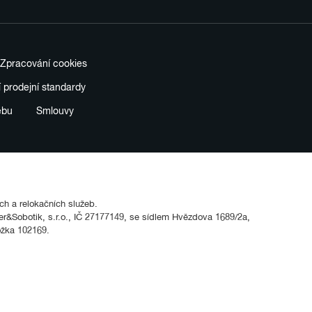
Zpracování cookies
í prodejní standardy
ebu
Smlouvy
ích a relokačních služeb.
&Sobotik, s.r.o., IČ 27177149, se sídlem Hvězdova 1689/2a,
ožka 102169.