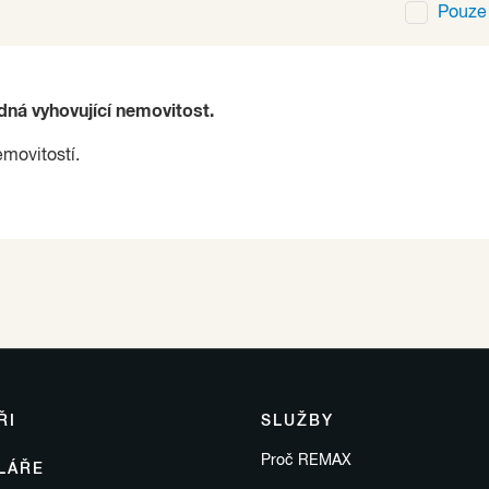
Pouz
ádná vyhovující nemovitost.
emovitostí.
ŘI
SLUŽBY
Proč REMAX
LÁŘE