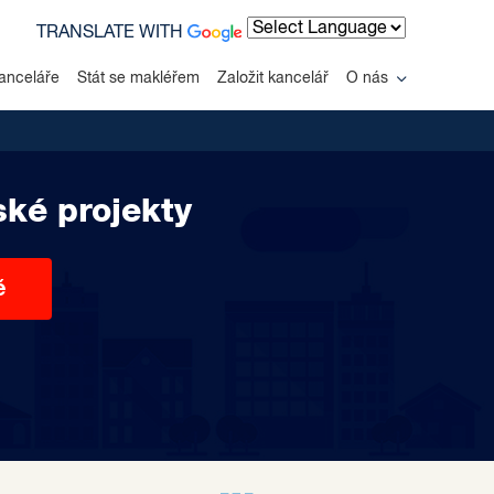
TRANSLATE WITH
Powered by
anceláře
Stát se makléřem
Založit kancelář
O nás
ské projekty
ě