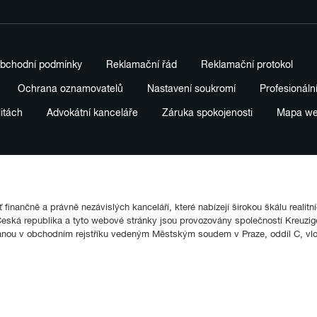
bchodní podmínky
Reklamační řád
Reklamační protokol
Ochrana oznamovatelů
Nastavení soukromí
Profesionáln
litách
Advokátní kanceláře
Záruka spokojenosti
Mapa w
finančně a právně nezávislých kanceláří, které nabízejí širokou škálu realitn
ká republika a tyto webové stránky jsou provozovány společností Kreuziger
anou v obchodním rejstříku vedeným Městským soudem v Praze, oddíl C, vl