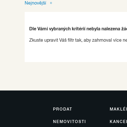
Nejnovější
Dle Vámi vybraných kritérií nebyla nalezena ž
Zkuste upravit Váš filtr tak, aby zahrnoval více n
PRODAT
MAKLÉ
NEMOVITOSTI
KANCE