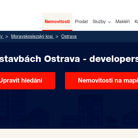
Nemovitosti
Prodat
Služby
Makléři
K
ty
Moravskoslezský kraj
Ostrava
stavbách Ostrava - developer
Upravit hledání
Nemovitosti na map