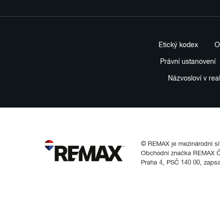
Etický kodex
O
Právní ustanovení
Názvosloví v rea
© REMAX je mezinárodní síť 
Obchodní značka REMAX Čes
Praha 4, PSČ 140 00, zaps