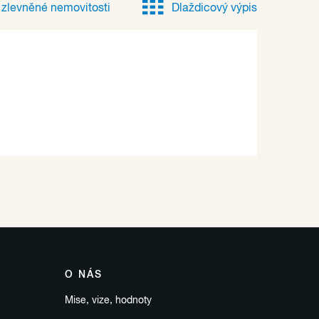
e
zlevněné
nemovitosti
Dlaždicový výpis
O NÁS
Mise, vize, hodnoty