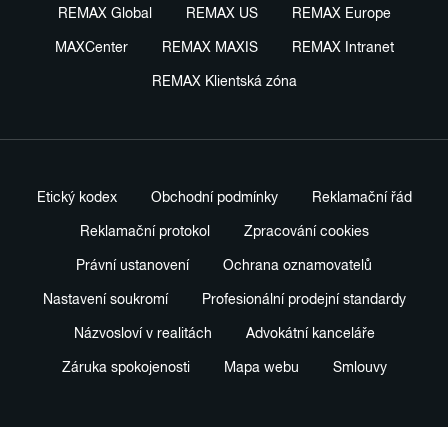
REMAX Global
REMAX US
REMAX Europe
MAXCenter
REMAX MAXIS
REMAX Intranet
REMAX Klientská zóna
Etický kodex
Obchodní podmínky
Reklamační řád
Reklamační protokol
Zpracování cookies
Právní ustanovení
Ochrana oznamovatelů
Nastavení soukromí
Profesionální prodejní standardy
Názvosloví v realitách
Advokátní kanceláře
Záruka spokojenosti
Mapa webu
Smlouvy