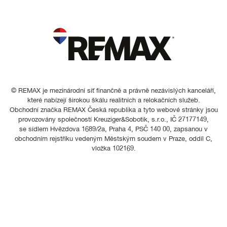
© REMAX je mezinárodní síť finančně a právně nezávislých kanceláří,
které nabízejí širokou škálu realitních a relokačních služeb.
Obchodní značka REMAX Česká republika a tyto webové stránky jsou
provozovány společností Kreuziger&Sobotik, s.r.o., IČ 27177149,
se sídlem Hvězdova 1689/2a, Praha 4, PSČ 140 00, zapsanou v
obchodním rejstříku vedeným Městským soudem v Praze, oddíl C,
vložka 102169.