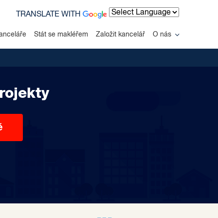
TRANSLATE WITH
Powered by
anceláře
Stát se makléřem
Založit kancelář
O nás
rojekty
ě