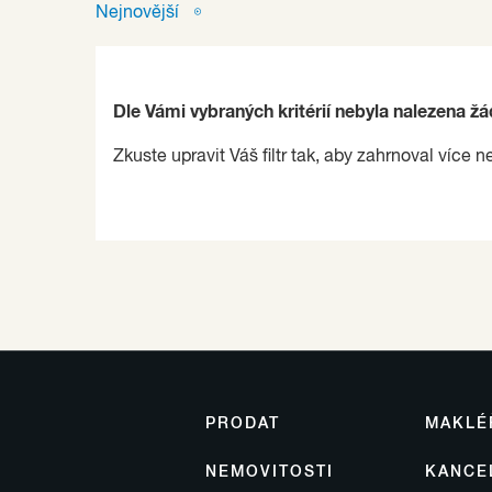
Nejnovější
Dle Vámi vybraných kritérií nebyla nalezena ž
Zkuste upravit Váš filtr tak, aby zahrnoval více n
PRODAT
MAKLÉ
NEMOVITOSTI
KANCE