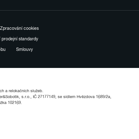
Zpracování cookies
í prodejní standardy
ebu
Smlouvy
ích a relokačních služeb.
&Sobotik, s.r.o., IČ 27177149, se sídlem Hvězdova 1689/2a,
ožka 102169.