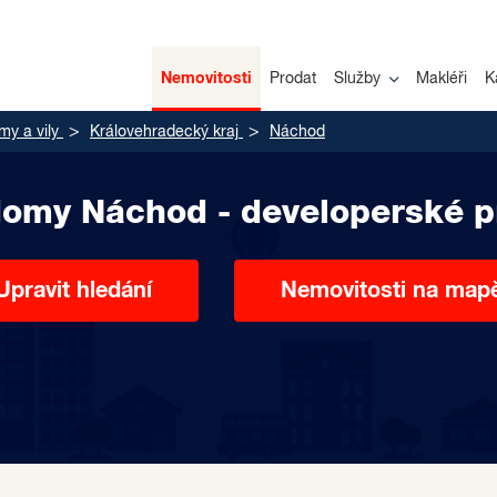
Nemovitosti
Prodat
Služby
Makléři
K
y a vily
Královehradecký kraj
Náchod
omy Náchod - developerské p
Upravit hledání
Nemovitosti na map