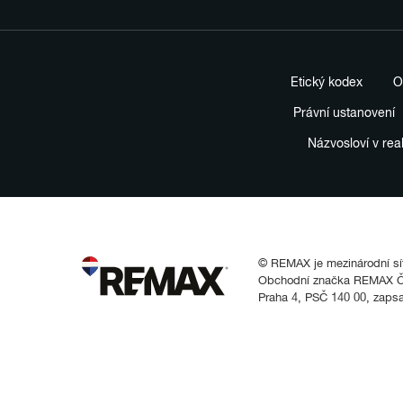
Etický kodex
O
Právní ustanovení
Názvosloví v rea
© REMAX je mezinárodní síť 
Obchodní značka REMAX Čes
Praha 4, PSČ 140 00, zaps