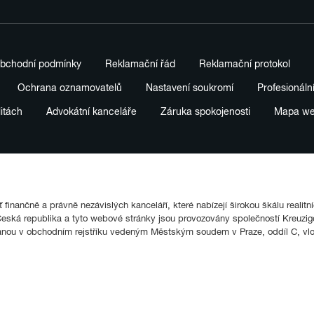
bchodní podmínky
Reklamační řád
Reklamační protokol
Ochrana oznamovatelů
Nastavení soukromí
Profesionáln
litách
Advokátní kanceláře
Záruka spokojenosti
Mapa w
finančně a právně nezávislých kanceláří, které nabízejí širokou škálu realitn
ká republika a tyto webové stránky jsou provozovány společností Kreuziger
anou v obchodním rejstříku vedeným Městským soudem v Praze, oddíl C, vl