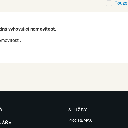
Pouz
ádná vyhovující nemovitost.
emovitostí.
ŘI
SLUŽBY
Proč REMAX
LÁŘE