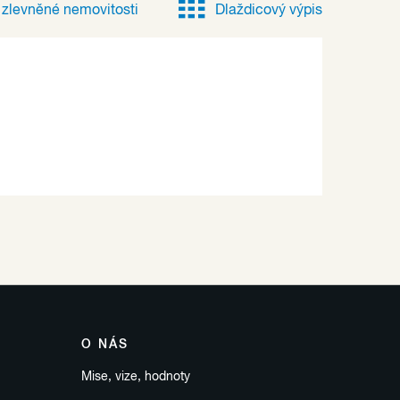
e
zlevněné
nemovitosti
Dlaždicový výpis
O NÁS
Mise, vize, hodnoty