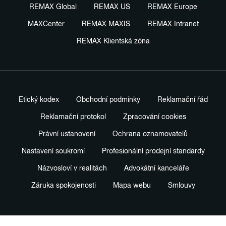
REMAX Global
REMAX US
REMAX Europe
MAXCenter
REMAX MAXIS
REMAX Intranet
REMAX Klientská zóna
Etický kodex
Obchodní podmínky
Reklamační řád
Reklamační protokol
Zpracování cookies
Právní ustanovení
Ochrana oznamovatelů
Nastavení soukromí
Profesionální prodejní standardy
Názvosloví v realitách
Advokátní kanceláře
Záruka spokojenosti
Mapa webu
Smlouvy