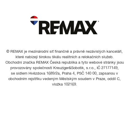
© REMAX je mezinárodní síť finančně a právně nezávislých kanceláří,
které nabízejí širokou škálu realitních a relokačních služeb.
Obchodní značka REMAX Česká republika a tyto webové stránky jsou
provozovány společností Kreuziger&Sobotik, s.r.o., IČ 27177149,
se sídlem Hvězdova 1689/2a, Praha 4, PSČ 140 00, zapsanou v
obchodním rejstříku vedeným Městským soudem v Praze, oddíl C,
vložka 102169.