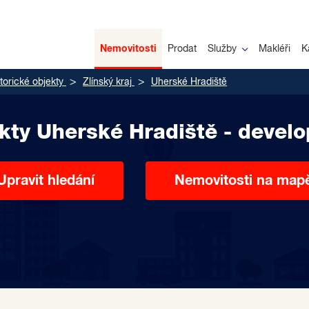
Nemovitosti
Prodat
Služby
Makléři
K
torické objekty
Zlínský kraj
Uherské Hradiště
ekty Uherské Hradiště - develo
Upravit hledání
Nemovitosti na map