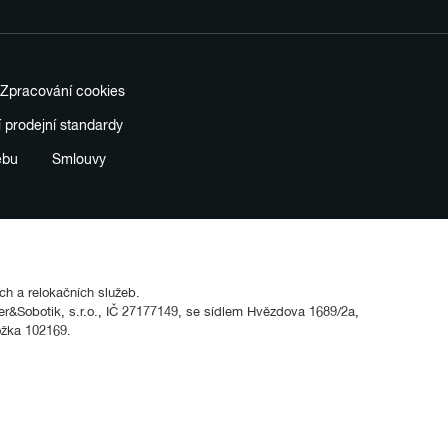
Zpracování cookies
í prodejní standardy
ebu
Smlouvy
ích a relokačních služeb.
&Sobotik, s.r.o., IČ 27177149, se sídlem Hvězdova 1689/2a,
ožka 102169.