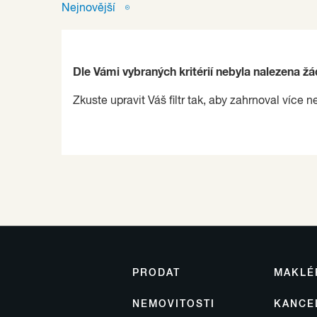
Nejnovější
Dle Vámi vybraných kritérií nebyla nalezena ž
Zkuste upravit Váš filtr tak, aby zahrnoval více n
PRODAT
MAKLÉ
NEMOVITOSTI
KANCE