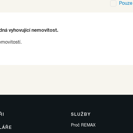
Pouz
ádná vyhovující nemovitost.
emovitostí.
ŘI
SLUŽBY
Proč REMAX
LÁŘE