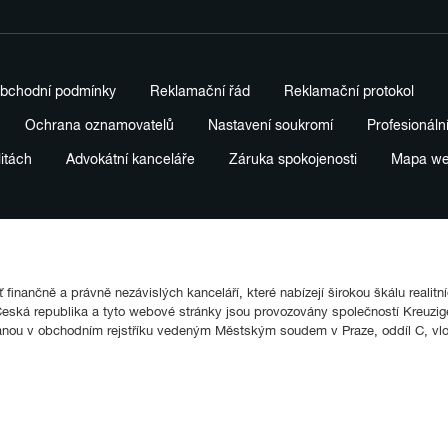
bchodní podmínky
Reklamační řád
Reklamační protokol
Ochrana oznamovatelů
Nastavení soukromí
Profesionáln
litách
Advokátní kanceláře
Záruka spokojenosti
Mapa w
finančně a právně nezávislých kanceláří, které nabízejí širokou škálu realitn
ká republika a tyto webové stránky jsou provozovány společností Kreuziger
anou v obchodním rejstříku vedeným Městským soudem v Praze, oddíl C, vl