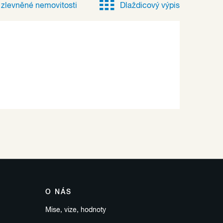
e
zlevněné
nemovitosti
Dlaždicový výpis
O NÁS
Mise, vize, hodnoty