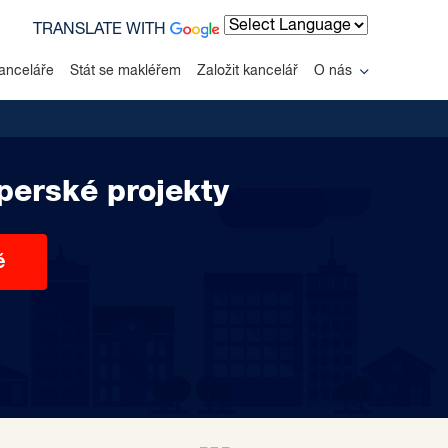
TRANSLATE WITH
Powered by
anceláře
Stát se makléřem
Založit kancelář
O nás
perské projekty
ě