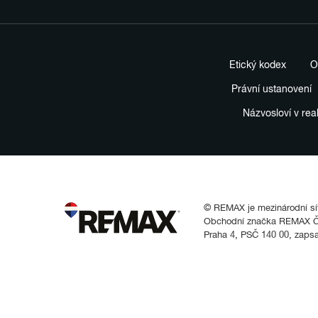
Etický kodex
O
Právní ustanovení
Názvosloví v rea
© REMAX je mezinárodní síť 
Obchodní značka REMAX Čes
Praha 4, PSČ 140 00, zaps