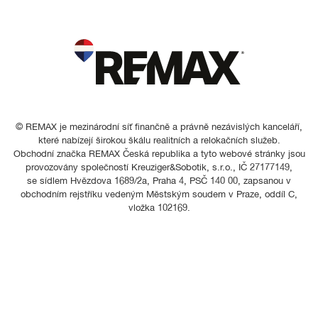
© REMAX je mezinárodní síť finančně a právně nezávislých kanceláří,
které nabízejí širokou škálu realitních a relokačních služeb.
Obchodní značka REMAX Česká republika a tyto webové stránky jsou
provozovány společností Kreuziger&Sobotik, s.r.o., IČ 27177149,
se sídlem Hvězdova 1689/2a, Praha 4, PSČ 140 00, zapsanou v
obchodním rejstříku vedeným Městským soudem v Praze, oddíl C,
vložka 102169.