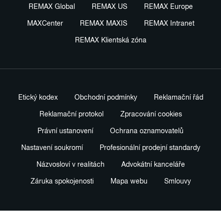
REMAX Global
REMAX US
REMAX Europe
MAXCenter
REMAX MAXIS
REMAX Intranet
REMAX Klientská zóna
Etický kodex
Obchodní podmínky
Reklamační řád
Reklamační protokol
Zpracování cookies
Právní ustanovení
Ochrana oznamovatelů
Nastavení soukromí
Profesionální prodejní standardy
Názvosloví v realitách
Advokátní kanceláře
Záruka spokojenosti
Mapa webu
Smlouvy