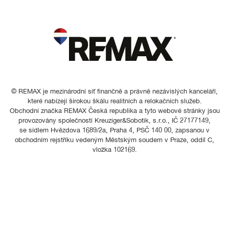
© REMAX je mezinárodní síť finančně a právně nezávislých kanceláří,
které nabízejí širokou škálu realitních a relokačních služeb.
Obchodní značka REMAX Česká republika a tyto webové stránky jsou
provozovány společností Kreuziger&Sobotik, s.r.o., IČ 27177149,
se sídlem Hvězdova 1689/2a, Praha 4, PSČ 140 00, zapsanou v
obchodním rejstříku vedeným Městským soudem v Praze, oddíl C,
vložka 102169.