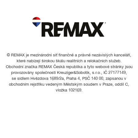
© REMAX je mezinárodní síť finančně a právně nezávislých kanceláří,
které nabízejí širokou škálu realitních a relokačních služeb.
Obchodní značka REMAX Česká republika a tyto webové stránky jsou
provozovány společností Kreuziger&Sobotik, s.r.o., IČ 27177149,
se sídlem Hvězdova 1689/2a, Praha 4, PSČ 140 00, zapsanou v
obchodním rejstříku vedeným Městským soudem v Praze, oddíl C,
vložka 102169.