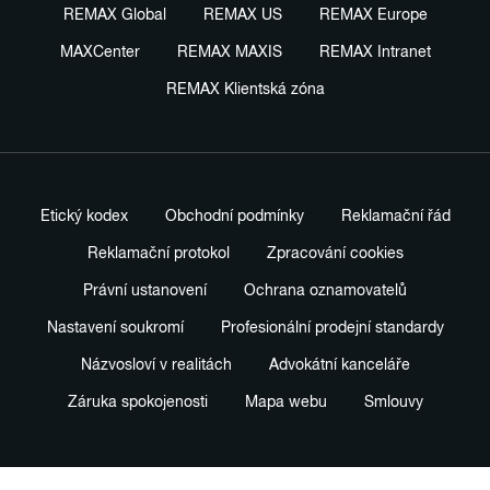
REMAX Global
REMAX US
REMAX Europe
MAXCenter
REMAX MAXIS
REMAX Intranet
REMAX Klientská zóna
Etický kodex
Obchodní podmínky
Reklamační řád
Reklamační protokol
Zpracování cookies
Právní ustanovení
Ochrana oznamovatelů
Nastavení soukromí
Profesionální prodejní standardy
Názvosloví v realitách
Advokátní kanceláře
Záruka spokojenosti
Mapa webu
Smlouvy