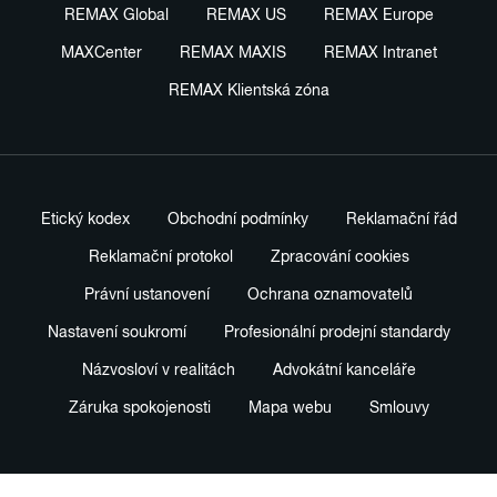
REMAX Global
REMAX US
REMAX Europe
MAXCenter
REMAX MAXIS
REMAX Intranet
REMAX Klientská zóna
Etický kodex
Obchodní podmínky
Reklamační řád
Reklamační protokol
Zpracování cookies
Právní ustanovení
Ochrana oznamovatelů
Nastavení soukromí
Profesionální prodejní standardy
Názvosloví v realitách
Advokátní kanceláře
Záruka spokojenosti
Mapa webu
Smlouvy