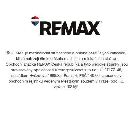
© REMAX je mezinárodní síť finančně a právně nezávislých kanceláří,
které nabízejí širokou škálu realitních a relokačních služeb.
Obchodní značka REMAX Česká republika a tyto webové stránky jsou
provozovány společností Kreuziger&Sobotik, s.r.o., IČ 27177149,
se sídlem Hvězdova 1689/2a, Praha 4, PSČ 140 00, zapsanou v
obchodním rejstříku vedeným Městským soudem v Praze, oddíl C,
vložka 102169.