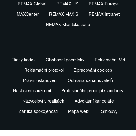
REMAX Global
REMAX US
REMAX Europe
MAXCenter
REMAX MAXIS
REMAX Intranet
REMAX Klientská zóna
Etický kodex
Obchodní podmínky
Reklamační řád
Reklamační protokol
Zpracování cookies
Právní ustanovení
Ochrana oznamovatelů
Nastavení soukromí
Profesionální prodejní standardy
Názvosloví v realitách
Advokátní kanceláře
Záruka spokojenosti
Mapa webu
Smlouvy