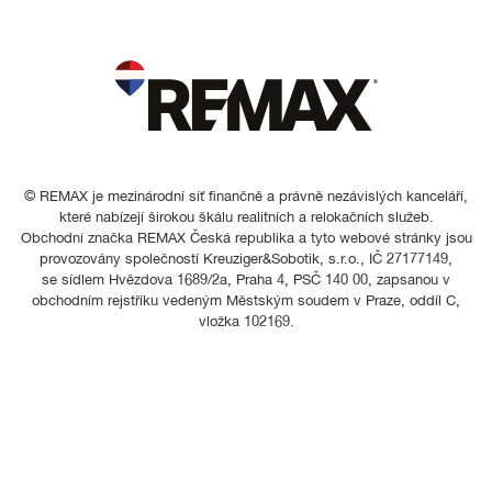
© REMAX je mezinárodní síť finančně a právně nezávislých kanceláří,
které nabízejí širokou škálu realitních a relokačních služeb.
Obchodní značka REMAX Česká republika a tyto webové stránky jsou
provozovány společností Kreuziger&Sobotik, s.r.o., IČ 27177149,
se sídlem Hvězdova 1689/2a, Praha 4, PSČ 140 00, zapsanou v
obchodním rejstříku vedeným Městským soudem v Praze, oddíl C,
vložka 102169.